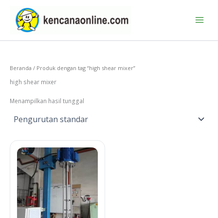
Lewati
ke
konten
Beranda
/ Produk dengan tag “high shear mixer”
high shear mixer
Menampilkan hasil tunggal