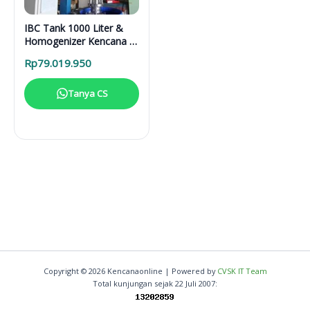
IBC Tank 1000 Liter &
Homogenizer Kencana –
Solusi Nano Emulsifier
Rp
79.019.950
Industri
Tanya CS
Copyright © 2026 Kencanaonline | Powered by
CVSK IT Team
Total kunjungan sejak 22 Juli 2007: