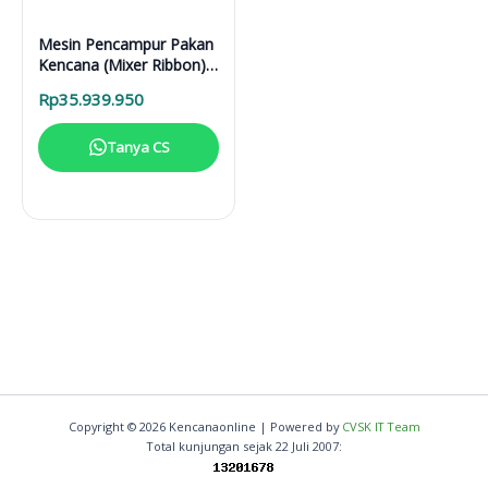
Mesin Pencampur Pakan
Kencana (Mixer Ribbon) –
Optimal untuk Produksi
Rp
35.939.950
Besar
Tanya CS
Copyright © 2026 Kencanaonline | Powered by
CVSK IT Team
Total kunjungan sejak 22 Juli 2007: