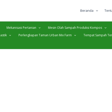
Beranda
Tent
Mekanisasi Pertanian
Mesin Olah Sampah Produksi Kompos
astik
Perlengkapan Taman Urban Mix Farm
Tempat Sampah Ter