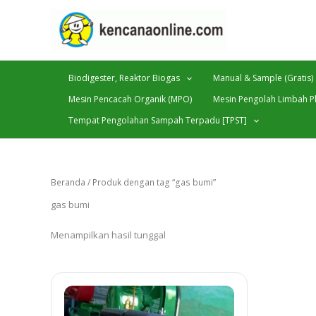
Lewati
ke
konten
Biodigester, Reaktor Biogas
Manual & Sample (Gratis)
Mesin Pencacah Organik (MPO)
Mesin Pengolah Limbah Pl
Tempat Pengolahan Sampah Terpadu [TPST]
Beranda
/ Produk dengan tag “gas bumi”
gas bumi
Menampilkan hasil tunggal