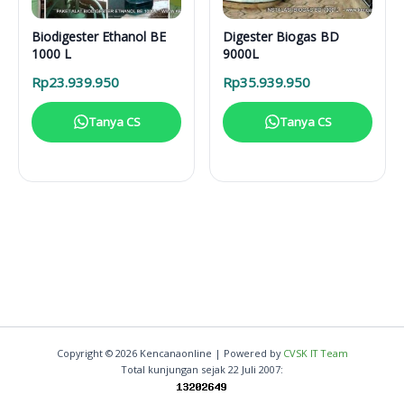
Biodigester Ethanol BE
Digester Biogas BD
1000 L
9000L
Rp
23.939.950
Rp
35.939.950
Tanya CS
Tanya CS
Copyright © 2026 Kencanaonline | Powered by
CVSK IT Team
Total kunjungan sejak 22 Juli 2007: