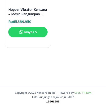
Hopper Vibrator Kencana
– Mesin Pengumpan
Material Anti Gumpal
Rp
65.339.950
Otomatis
Tanya CS
Copyright © 2026 Kencanaonline | Powered by
CVSK IT Team
Total kunjungan sejak 22 Juli 2007: