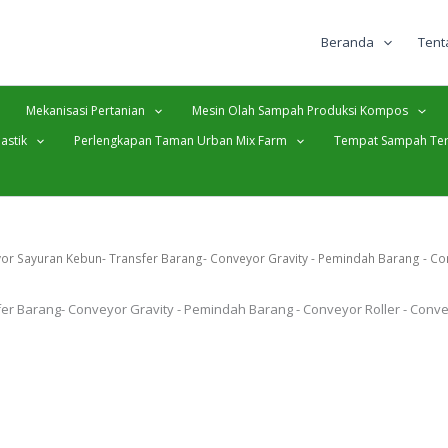
Beranda
Tent
Mekanisasi Pertanian
Mesin Olah Sampah Produksi Kompos
astik
Perlengkapan Taman Urban Mix Farm
Tempat Sampah Ter
or Sayuran Kebun- Transfer Barang- Conveyor Gravity - Pemindah Barang - Co
r Barang- Conveyor Gravity - Pemindah Barang - Conveyor Roller - Conv