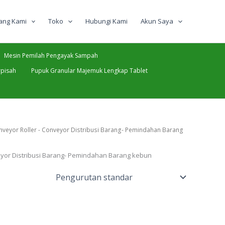
ang Kami
Toko
Hubungi Kami
Akun Saya
Mesin Pemilah Pengayak Sampah
pisah
Pupuk Granular Majemuk Lengkap Tablet
nveyor Roller - Conveyor Distribusi Barang- Pemindahan Barang
eyor Distribusi Barang- Pemindahan Barang kebun