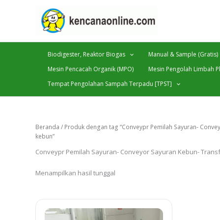
Lewati
ke
konten
Biodigester, Reaktor Biogas
Manual & Sample (Gratis)
Mesin Pencacah Organik (MPO)
Mesin Pengolah Limbah Pl
Tempat Pengolahan Sampah Terpadu [TPST]
Beranda
/ Produk dengan tag “Conveypr Pemilah Sayuran- Convey
kebun”
Conveypr Pemilah Sayuran- Conveyor Sayuran Kebun- Transfe
Menampilkan hasil tunggal