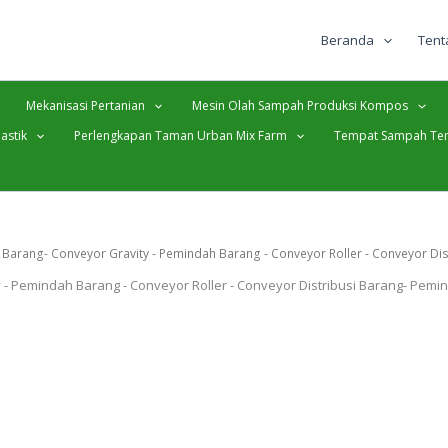
Beranda
Tent
Mekanisasi Pertanian
Mesin Olah Sampah Produksi Kompos
astik
Perlengkapan Taman Urban Mix Farm
Tempat Sampah Ter
Barang- Conveyor Gravity - Pemindah Barang - Conveyor Roller - Conveyor Di
 - Pemindah Barang - Conveyor Roller - Conveyor Distribusi Barang- Pem