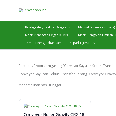
Lewati
ke
konten
Biodigester, Reaktor Biogas
Manual & Sample (Gratis)
Mesin Pencacah Organik (MPO)
Mesin Pengolah Limbah Pl
Tempat Pengolahan Sampah Terpadu [TPST]
Beranda
/ Produk dengan tag “Conveyor Sayuran Kebun- Transfer 
Conveyor Sayuran Kebun- Transfer Barang- Conveyor Gravity
Menampilkan hasil tunggal
Conveyor Roller Gravity CRG 18