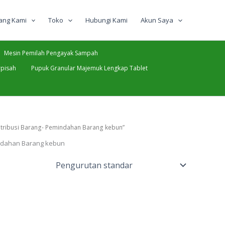
ang Kami
Toko
Hubungi Kami
Akun Saya
Mesin Pemilah Pengayak Sampah
pisah
Pupuk Granular Majemuk Lengkap Tablet
stribusi Barang- Pemindahan Barang kebun”
indahan Barang kebun