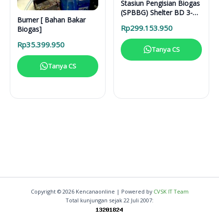
Stasiun Pengisian Biogas
(SPBBG) Shelter BD 3-
Burner [ Bahan Bakar
7000L
Rp
299.153.950
Biogas]
Rp
35.399.950
Tanya CS
Tanya CS
Copyright © 2026 Kencanaonline | Powered by
CVSK IT Team
Total kunjungan sejak 22 Juli 2007: