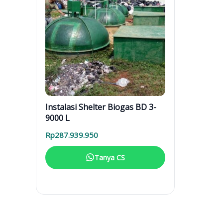
Instalasi Shelter Biogas BD 3-
9000 L
Rp
287.939.950
Tanya CS