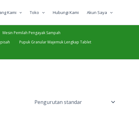
ang Kami
Toko
Hubungi Kami
Akun Saya
Mesin Pemilah Pengayak Sampah
pisah
Pupuk Granular Majemuk Lengkap Tablet