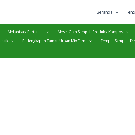
Beranda
Tent
Mekanisasi Pertanian
Mesin Olah Sampah Produksi Kompos
astik
Perlengkapan Taman Urban Mix Farm
Tempat Sampah Ter