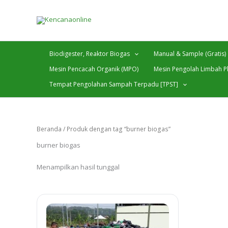
Lewati
ke
konten
Biodigester, Reaktor Biogas
Manual & Sample (Gratis)
Mesin Pencacah Organik (MPO)
Mesin Pengolah Limbah Pl
Tempat Pengolahan Sampah Terpadu [TPST]
Beranda
/ Produk dengan tag “burner biogas”
burner biogas
Menampilkan hasil tunggal