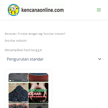
Lewati
ke
konten
Beranda
/ Produk dengan tag “biochar industri”
biochar industri
Menampilkan hasil tunggal