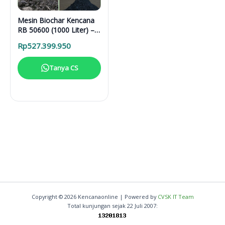
Mesin Biochar Kencana
RB 50600 (1000 Liter) –
Solusi Pirolisis Biomassa
Rp
527.399.950
Lengkap
Tanya CS
Copyright © 2026 Kencanaonline | Powered by
CVSK IT Team
Total kunjungan sejak 22 Juli 2007: