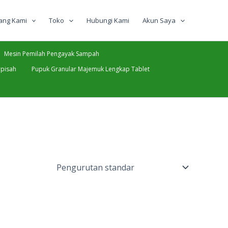
ang Kami
Toko
Hubungi Kami
Akun Saya
Mesin Pemilah Pengayak Sampah
pisah
Pupuk Granular Majemuk Lengkap Tablet