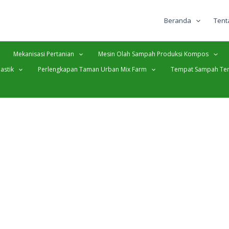
Beranda
Tent
Mekanisasi Pertanian
Mesin Olah Sampah Produksi Kompos
astik
Perlengkapan Taman Urban Mix Farm
Tempat Sampah Ter