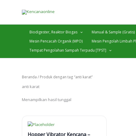
Lewati
ke
konten
Biodigester, Reaktor Biogas
Manual & Sample (Gratis)
Mesin Pencacah Organik (MPO)
Mesin Pengolah Limbah Pl
Tempat Pengolahan Sampah Terpadu [TPST]
Beranda
/ Produk dengan tag “anti karat”
anti karat
Menampilkan hasil tunggal
Hopper Vibrator Kencana –