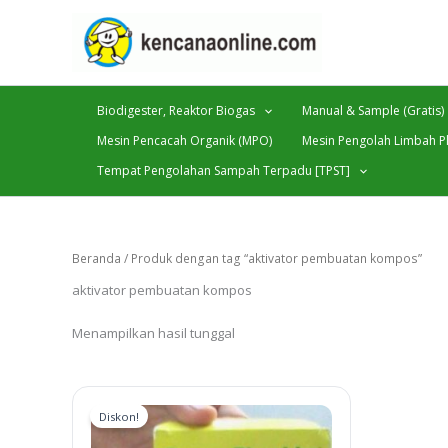
Lewati
ke
konten
Biodigester, Reaktor Biogas
Manual & Sample (Gratis)
Mesin Pencacah Organik (MPO)
Mesin Pengolah Limbah Pl
Tempat Pengolahan Sampah Terpadu [TPST]
Beranda
/ Produk dengan tag “aktivator pembuatan kompos”
aktivator pembuatan kompos
Menampilkan hasil tunggal
Diskon!