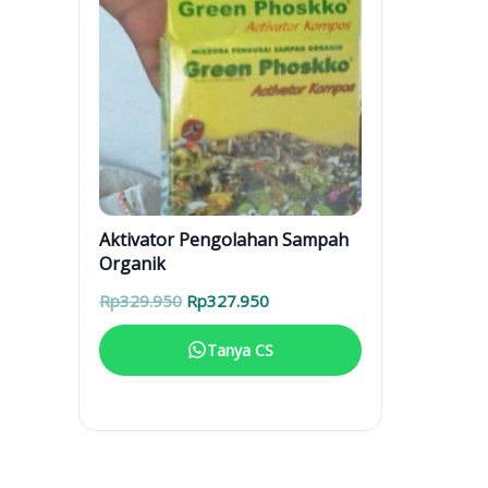
Aktivator Pengolahan Sampah
Organik
Harga
Harga
Rp
329.950
Rp
327.950
aslinya
saat
adalah:
ini
Tanya CS
Rp329.950.
adalah:
Rp327.950.