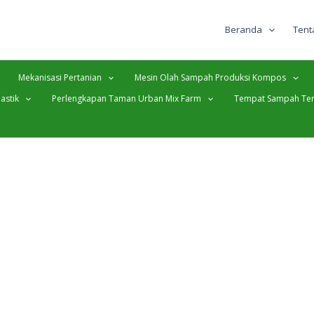
Beranda
Tent
Mekanisasi Pertanian
Mesin Olah Sampah Produksi Kompos
astik
Perlengkapan Taman Urban Mix Farm
Tempat Sampah Ter