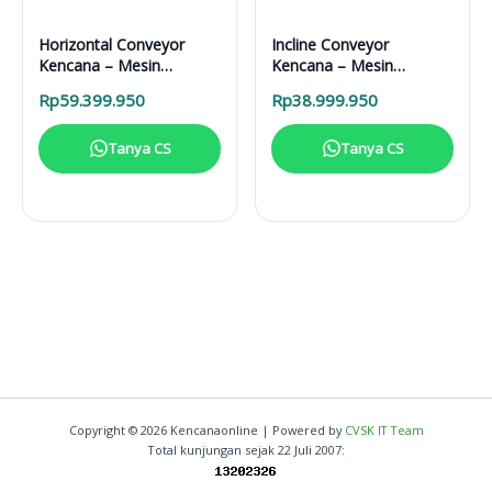
Horizontal Conveyor
Incline Conveyor
Kencana – Mesin
Kencana – Mesin
Pengangkut Material
Pengangkut Material
Rp
59.399.950
Rp
38.999.950
Efisien 750kg
Industri 450kg
Tanya CS
Tanya CS
Copyright © 2026 Kencanaonline | Powered by
CVSK IT Team
Total kunjungan sejak 22 Juli 2007: