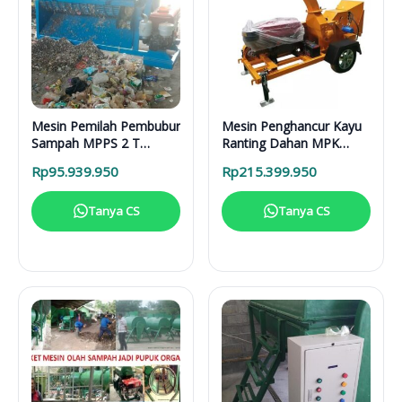
Mesin Pemilah Pembubur
Mesin Penghancur Kayu
Sampah MPPS 2 T
Ranting Dahan MPK
Enggine
3000 Mesin Diesel
Rp
95.939.950
Rp
215.399.950
Tanya CS
Tanya CS