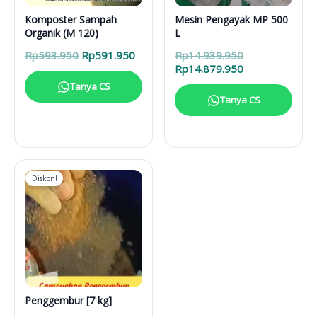
Komposter Sampah
Mesin Pengayak MP 500
Organik (M 120)
L
Harga
Harga
Harga
Rp
593.950
Rp
591.950
Rp
14.939.950
aslinya
saat
aslinya
Harga
Rp
14.879.950
adalah:
ini
adalah:
saat
Tanya CS
Rp593.950.
adalah:
Rp14.939.950.
ini
Tanya CS
Rp591.950.
adalah:
Rp14.879.950.
Diskon!
Penggembur [7 kg]