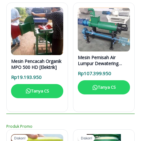
Mesin Pemisah Air
Mesin Pencacah Organik
Lumpur Dewatering
MPO 500 HD [Elektrik]
Separator DS 5000 L
Rp
107.399.950
Rp
19.193.950
Tanya CS
Tanya CS
Produk Promo
Diskon!
Diskon!