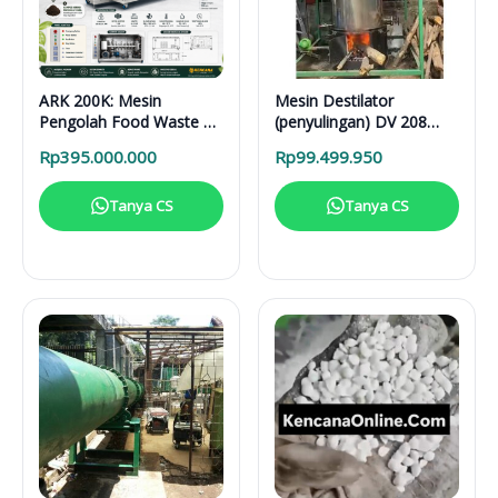
ARK 200K: Mesin
Mesin Destilator
Pengolah Food Waste 24
(penyulingan) DV 208
Jam untuk Hotel,
Vertical Distillation Unit
Rp
395.000.000
Rp
99.499.950
Restoran, dan Kafe
Tanya CS
Tanya CS