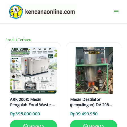
Lewati
ke
konten
Produk Terbaru
ARK 200K: Mesin
Mesin Destilator
Pengolah Food Waste 24
(penyulingan) DV 208
Jam untuk Hotel,
Vertical Distillation Unit
Rp
395.000.000
Rp
99.499.950
Restoran, dan Kafe
Tanya CS
Tanya CS