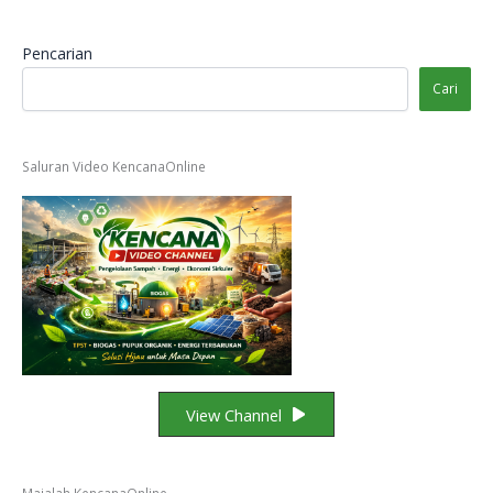
Pencarian
Cari
Saluran Video KencanaOnline
View Channel
Majalah KencanaOnline