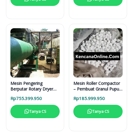
Mesin Pengering
Mesin Roller Compactor
Berputar Rotary Dryer
– Pembuat Granul Pupuk
RD 6000 BB RDF
1 Ton/Hari
Rp
755.399.950
Rp
185.999.950
Tanya CS
Tanya CS