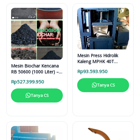
Mesin Press Hidrolik
Kaleng MPHK 40T
Mesin Biochar Kencana
Elektrik
Rp
93.593.950
RB 50600 (1000 Liter) –
Solusi Pirolisis Biomassa
Rp
527.399.950
Lengkap
Tanya CS
Tanya CS