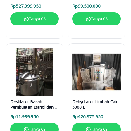
Solusi Pirolisis Biomassa
Rp
527.399.950
Rp
99.500.000
Lengkap
Tanya CS
Tanya CS
Destilator Basah
Dehydrator Limbah Cair
Pembuatan Etanol dan
5000 L
Sari Buah DB 100 L
Rp
11.939.950
Rp
426.875.950
Tanya CS
Tanya CS