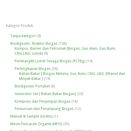
Kategori Produk
9
Tanpa kategori
9
P
1
Biodigester, Reaktor Biogas
106
r
0
Kompor, Burner dan Petromak [Biogas, Gas Alam, Gas Bumi,
o
8
6
CNG,LNG, Listrik]
8
d
P
P
u
1
Pembangkit Listrik Tenaga Biogas (PLTBg)
19
r
r
k
9
o
o
3
Perlengkapan Biogas
36
P
d
d
6
Bahan Bakar [ Biogas Metana, Gas Alam, CNG, LNG, Ethanol dan
r
u
u
1
P
Minyak Bakar ]
19
o
k
k
9
r
d
6
Biodigester Portabel
6
P
o
u
P
r
d
2
Generator Set [ Bahan Bakar Biogas]
20
k
r
o
u
0
o
1
Kompresi dan Penyimpan Biogas
18
d
k
P
d
8
u
r
1
Pemurnian dan Penampung Biogas
12
u
P
k
o
2
k
r
1
Manual & Sample (Gratis)
1
d
P
o
P
u
r
3
Mesin Pencacah Organik (MPO)
35
d
r
k
o
5
u
o