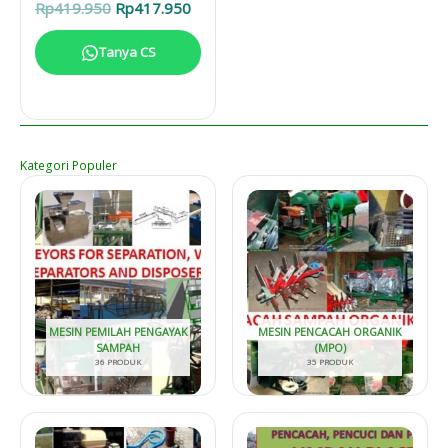
Harga
Harga
Rp
419.950
Rp
417.950
aslinya
saat
adalah:
ini
Tanya CS
Rp419.950.
adalah:
Rp417.950.
Kategori Populer
MESIN PEMILAH PENGAYAK
MESIN PENCACAH ORGANIK
SAMPAH
(MPO)
36 PRODUK
35 PRODUK