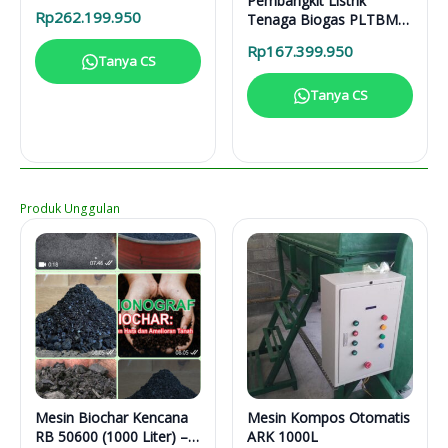
Pembangkit Listrik
31616
Rp
262.199.950
Tenaga Biogas PLTBM
3-31616
Rp
167.399.950
Tanya CS
Tanya CS
Produk Unggulan
Mesin Biochar Kencana
Mesin Kompos Otomatis
RB 50600 (1000 Liter) –
ARK 1000L