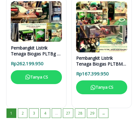
Pembangkit Listrik
Tenaga Biogas PLTBg 6-
Pembangkit Listrik
31616
Rp
262.199.950
Tenaga Biogas PLTBM
3-31616
Rp
167.399.950
Tanya CS
Tanya CS
1
2
3
4
…
27
28
29
→