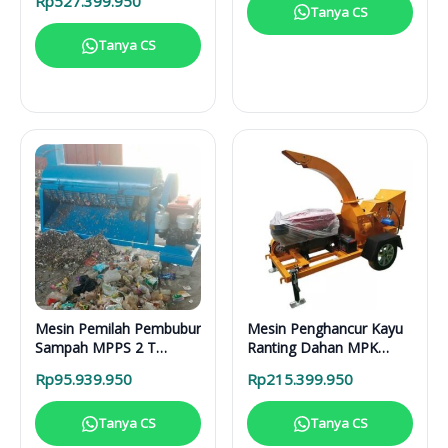
Rp
527.399.950
Lengkap
Tanya CS
Tanya CS
Mesin Pemilah Pembubur
Mesin Penghancur Kayu
Sampah MPPS 2 T
Ranting Dahan MPK
Enggine
3000 Mesin Diesel
Rp
95.939.950
Rp
215.399.950
Tanya CS
Tanya CS