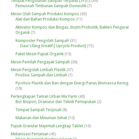
3
Tempat Pengolahan Sampah Terpadu [TPST]
30
d
P
k
d
7
0
Pemusnah Timbunan Sampah Domestik
7
u
r
u
P
P
k
o
6
Mesin Olah Sampah Produksi Kompos
63
k
r
r
d
1
3
Alat dan Bahan Produksi Kompos
11
o
o
u
1
P
d
d
Aktivator Kompos dan Biogas, Enzim Probiotik, Bakteri Pengurai
k
P
r
u
u
7
Organik
7
r
o
k
k
P
o
d
3
Komposter Pengolah Sampah
31
r
d
u
1
1
Daur Ulang Kreatif [ Upcycle Product]
15
o
u
k
P
5
d
1
Paket Mesin Pupuk Organik
13
k
r
P
u
3
o
r
3
Mesin Pemilah Pengayak Sampah
36
k
P
d
o
6
r
3
Mesin Pengolah Limbah Plastik
37
u
d
P
o
7
7
Pirolisis Sampah dan Limbah
7
k
u
r
d
P
P
k
o
Pyrolisis Plastik dan Ban dengan Energi Panas Biomassa Kering
u
r
r
d
1
18
k
o
o
u
8
d
d
4
Perlengkapan Taman Urban Mix Farm
40
k
P
u
u
0
2
Bor Biopori, Drainase dan Teknik Pemupukan
2
r
k
k
P
P
o
8
Tempat Sampah Terpisah
8
r
r
d
P
o
o
1
Makanan dan Minuman Sehat
10
u
r
d
d
0
k
o
1
Pupuk Granular Majemuk Lengkap Tablet
10
u
u
P
d
0
k
k
r
4
Mekanisasi Pertanian
45
u
P
o
5
7
Mesin Pengolah Biodiesel Sawit
7