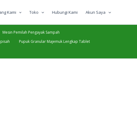
ang Kami
Toko
Hubungi Kami
Akun Saya
Mesin Pemilah Pengayak Sampah
pisah
Pupuk Granular Majemuk Lengkap Tablet