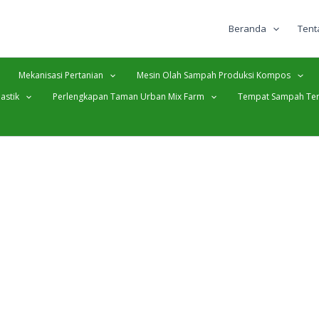
Beranda
Tent
Mekanisasi Pertanian
Mesin Olah Sampah Produksi Kompos
astik
Perlengkapan Taman Urban Mix Farm
Tempat Sampah Ter