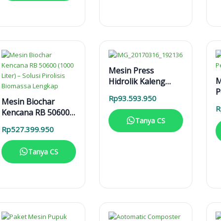
Mesin Press
M
Hidrolik Kaleng
P
MPHK 40T Elektrik
Rp
93.593.950
Mesin Biochar
M
R
Kencana RB 50600
Tanya CS
(1000 Liter) – Solusi
Rp
527.399.950
Pirolisis Biomassa
Lengkap
Tanya CS