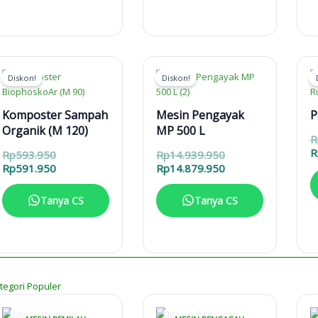
Rp831.950.
Diskon!
Diskon!
Komposter Sampah
Mesin Pengayak
P
Organik (M 120)
MP 500 L
R
R
Harga
Harga
Rp
593.950
Rp
14.939.950
aslinya
Harga
aslinya
Harga
Rp
591.950
Rp
14.879.950
adalah:
saat
adalah:
saat
Rp593.950.
ini
Rp14.939.950.
ini
Tanya CS
Tanya CS
adalah:
adalah:
Rp591.950.
Rp14.879.950.
tegori Populer