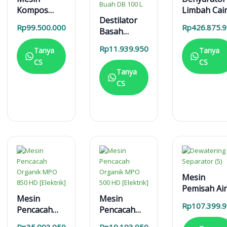
Kompos
Limbah Cai
Destilator
Otomatis
5000 L
Rp
99.500.000
Rp
426.875.
Basah
ARK 1000L
Pembuatan
Rp
11.939.950
Tanya
Tanya
Etanol dan
CS
CS
Sari Buah
Tanya
DB 100 L
CS
Mesin
Pemisah Air
Mesin
Mesin
Lumpur
Rp
107.399.
Pencacah
Pencacah
Dewatering
Organik
Organik
Separator 
Rp
35.993.950
Rp
19.193.950