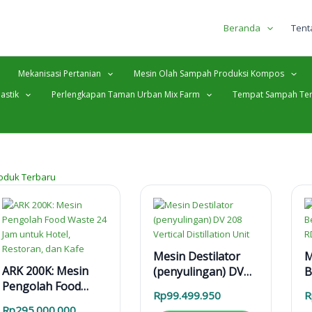
Beranda
Tent
Mekanisasi Pertanian
Mesin Olah Sampah Produksi Kompos
astik
Perlengkapan Taman Urban Mix Farm
Tempat Sampah Ter
oduk Terbaru
Mesin Destilator
M
ARK 200K: Mesin
(penyulingan) DV
B
Pengolah Food
208 Vertical
D
Rp
99.499.950
R
Waste 24 Jam untuk
Distillation Unit
R
Rp
295.000.000