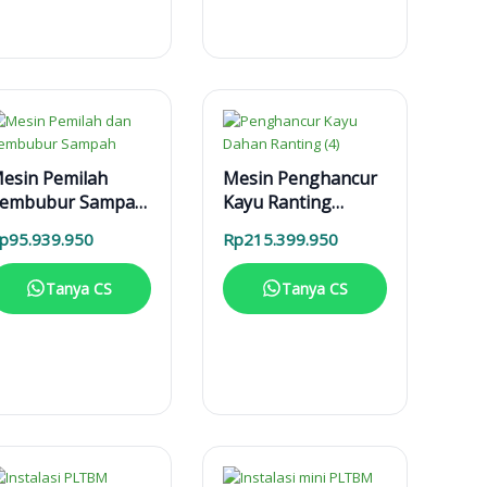
esin Pemilah
Mesin Penghancur
embubur Sampah
Kayu Ranting
PPS 2 T Enggine
Dahan MPK 3000
p
95.939.950
Rp
215.399.950
Mesin Diesel
Tanya CS
Tanya CS