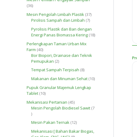
P
o
u
3
36
r
d
k
6
o
3
Mesin Pengolah Limbah Plastik
37
u
P
d
7
7
Pirolisis Sampah dan Limbah
7
k
r
u
P
P
o
Pyrolisis Plastik dan Ban dengan
k
r
r
d
1
Energi Panas Biomassa Kering
18
o
o
u
8
d
d
Perlengkapan Taman Urban Mix
k
P
u
u
4
Farm
40
r
k
k
0
Bor Biopori, Drainase dan Teknik
o
Pr
P
2
Pemupukan
2
d
r
P
u
8
Tempat Sampah Terpisah
8
o
r
k
P
d
o
1
Makanan dan Minuman Sehat
10
r
u
d
0
o
Pupuk Granular Majemuk Lengkap
k
u
P
d
1
Tablet
10
k
r
u
0
o
4
Mekanisasi Pertanian
45
k
P
d
5
Mesin Pengolah Biodiesel Sawit
7
r
u
7
P
o
k
P
r
d
1
Mesin Pakan Ternak
12
r
o
u
2
o
d
Mekanisasi [ Bahan Bakar Biogas,
k
P
d
u
8