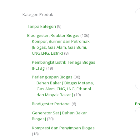
Kategori Produk
9
Tanpa kategori
9
P
1
Biodigester, Reaktor Biogas
106
r
0
Kompor, Burner dan Petromak
o
6
[Biogas, Gas Alam, Gas Bumi,
d
8
P
CNG,LNG, Listrik]
8
u
P
r
k
Pembangkit Listrik Tenaga Biogas
r
o
1
(PLTBg)
19
o
d
9
d
u
3
Perlengkapan Biogas
36
P
u
k
6
Bahan Bakar [ Biogas Metana,
r
k
P
Gas Alam, CNG, LNG, Ethanol
o
r
1
dan Minyak Bakar ]
19
d
o
9
u
6
Pr
Biodigester Portabel
6
d
P
k
P
u
r
Generator Set [ Bahan Bakar
r
k
o
2
Biogas]
20
o
d
0
d
Kompresi dan Penyimpan Biogas
u
P
u
1
18
k
r
k
8