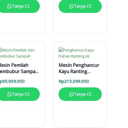
Tanya CS
Tanya CS
esin Pemilah
Mesin Penghancur
embubur Sampah
Kayu Ranting
PPS 2 T Enggine
Dahan MPK 3000
p
95.939.950
Rp
215.399.950
Mesin Diesel
Tanya CS
Tanya CS