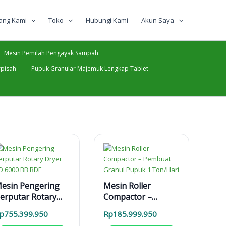
ang Kami
Toko
Hubungi Kami
Akun Saya
Mesin Pemilah Pengayak Sampah
pisah
Pupuk Granular Majemuk Lengkap Tablet
esin Pengering
Mesin Roller
erputar Rotary
Compactor –
ryer RD 6000 BB
Pembuat Granul
p
755.399.950
Rp
185.999.950
DF
Pupuk 1 Ton/Hari