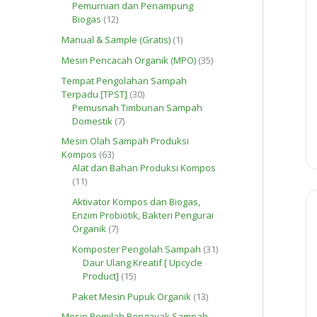
o
Pemurnian dan Penampung
P
d
1
Biogas
12
r
u
2
o
1
Manual & Sample (Gratis)
1
k
P
d
P
r
3
Mesin Pencacah Organik (MPO)
35
u
r
o
5
k
o
Tempat Pengolahan Sampah
d
P
d
3
Terpadu [TPST]
30
u
r
u
0
Pemusnah Timbunan Sampah
k
o
k
7
P
Domestik
7
d
P
r
u
Mesin Olah Sampah Produksi
r
o
k
6
Kompos
63
o
d
3
Alat dan Bahan Produksi Kompos
d
u
1
P
11
u
k
1
r
k
Aktivator Kompos dan Biogas,
P
o
Enzim Probiotik, Bakteri Pengurai
r
d
7
Organik
7
o
u
P
d
k
3
Komposter Pengolah Sampah
31
r
u
1
Daur Ulang Kreatif [ Upcycle
o
k
1
P
Product]
15
d
5
r
u
1
Paket Mesin Pupuk Organik
13
P
o
k
3
r
d
Mesin Pemilah Pengayak Sampah