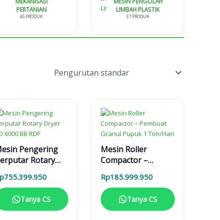
MEKANISASI
MESIN PENGOLAH
PERTANIAN
LIMBAH PLASTIK
45 PRODUK
37 PRODUK
esin Pengering
Mesin Roller
erputar Rotary
Compactor –
ryer RD 6000 BB
Pembuat Granul
p
755.399.950
Rp
185.999.950
DF
Pupuk 1 Ton/Hari
Tanya CS
Tanya CS