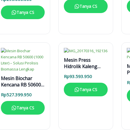
Hotel, Restoran,
Tanya CS
dan Kafe
Tanya CS
Mesin Press
M
Hidrolik Kaleng
P
MPHK 40T Elektrik
Rp
93.593.950
Mesin Biochar
M
R
Kencana RB 50600
Tanya CS
(1000 Liter) – Solusi
Rp
527.399.950
Pirolisis Biomassa
Lengkap
Tanya CS