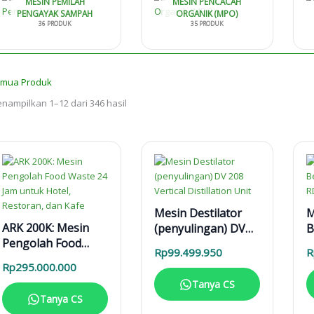
MESIN PEMILAH
MESIN PENCACAH
PENGAYAK SAMPAH
ORGANIK (MPO)
36 PRODUK
35 PRODUK
mua Produk
nampilkan 1–12 dari 346 hasil
Mesin Destilator
M
ARK 200K: Mesin
(penyulingan) DV
B
Pengolah Food
208 Vertical
D
Rp
99.499.950
R
Waste 24 Jam untuk
Distillation Unit
R
Rp
295.000.000
Hotel, Restoran,
Tanya CS
dan Kafe
Tanya CS