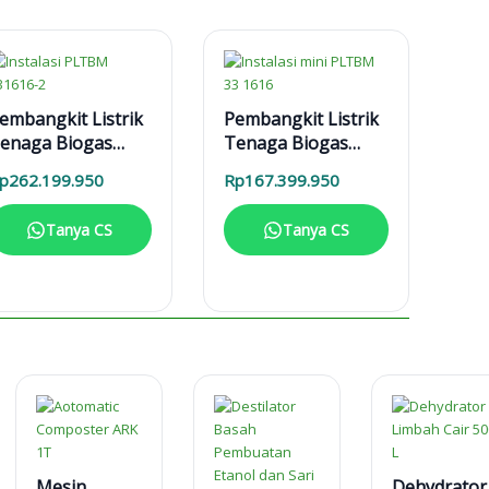
embangkit Listrik
Pembangkit Listrik
enaga Biogas
Tenaga Biogas
LTBg 6-31616
PLTBM 3-31616
p
262.199.950
Rp
167.399.950
Tanya CS
Tanya CS
Mesin
Dehydrator