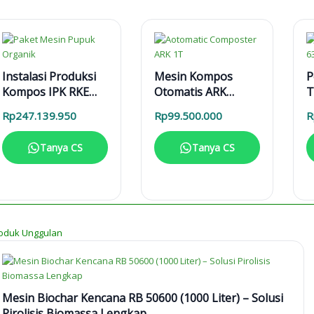
Instalasi Produksi
Mesin Kompos
P
Kompos IPK RKE
Otomatis ARK
T
1000 L
1000L
P
Rp
247.139.950
Rp
99.500.000
R
Tanya CS
Tanya CS
oduk Unggulan
Mesin Biochar Kencana RB 50600 (1000 Liter) – Solusi
Pirolisis Biomassa Lengkap