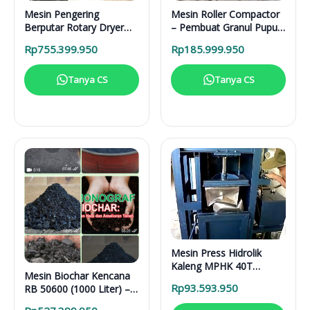
Mesin Pengering
Mesin Roller Compactor
Berputar Rotary Dryer
– Pembuat Granul Pupuk
RD 6000 BB RDF
1 Ton/Hari
Rp
755.399.950
Rp
185.999.950
Tanya CS
Tanya CS
Mesin Press Hidrolik
Kaleng MPHK 40T
Mesin Biochar Kencana
Elektrik
Rp
93.593.950
RB 50600 (1000 Liter) –
Solusi Pirolisis Biomassa