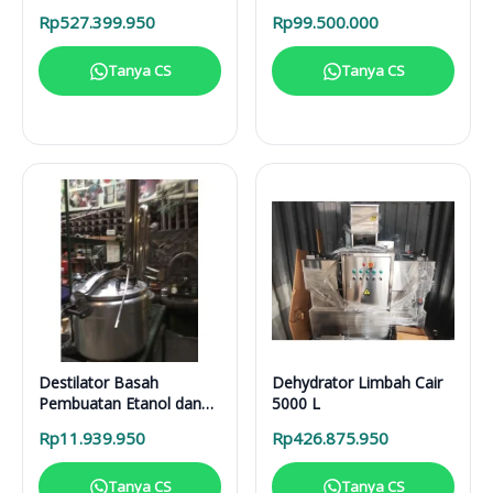
Solusi Pirolisis Biomassa
Rp
527.399.950
Rp
99.500.000
Lengkap
Tanya CS
Tanya CS
Destilator Basah
Dehydrator Limbah Cair
Pembuatan Etanol dan
5000 L
Sari Buah DB 100 L
Rp
11.939.950
Rp
426.875.950
Tanya CS
Tanya CS