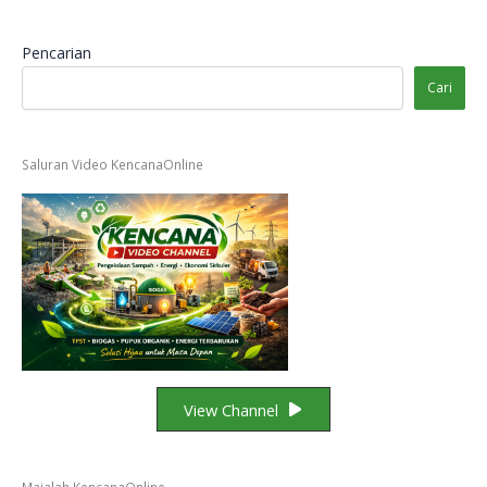
Pencarian
Cari
Saluran Video KencanaOnline
View Channel
Majalah KencanaOnline