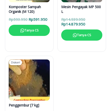
Komposter Sampah
Mesin Pengayak MP 500
Organik (M 120)
L
Harga
Harga
Harga
Rp
593.950
Rp
591.950
Rp
14.939.950
aslinya
saat
aslinya
Harga
Rp
14.879.950
adalah:
ini
adalah:
saat
Tanya CS
Rp593.950.
adalah:
Rp14.939.950.
ini
Tanya CS
Rp591.950.
adalah:
Rp14.879.950.
Diskon!
Penggembur [7 kg]