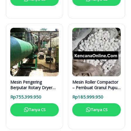
Mesin Pengering
Mesin Roller Compactor
Berputar Rotary Dryer
– Pembuat Granul Pupuk
RD 6000 BB RDF
1 Ton/Hari
Rp
755.399.950
Rp
185.999.950
Tanya CS
Tanya CS