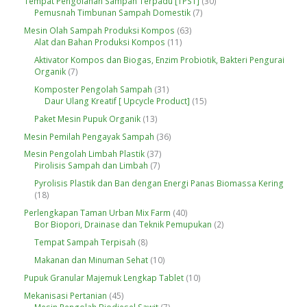
3
Tempat Pengolahan Sampah Terpadu [TPST]
30
d
P
k
d
7
0
Pemusnah Timbunan Sampah Domestik
7
u
r
u
P
P
k
o
6
Mesin Olah Sampah Produksi Kompos
63
k
r
r
d
1
3
Alat dan Bahan Produksi Kompos
11
o
o
u
1
P
d
d
Aktivator Kompos dan Biogas, Enzim Probiotik, Bakteri Pengurai
k
P
r
u
u
7
Organik
7
r
o
k
k
P
o
d
3
Komposter Pengolah Sampah
31
r
d
u
1
1
Daur Ulang Kreatif [ Upcycle Product]
15
o
u
k
P
5
d
1
Paket Mesin Pupuk Organik
13
k
r
P
u
3
o
r
3
Mesin Pemilah Pengayak Sampah
36
k
P
d
o
6
r
3
Mesin Pengolah Limbah Plastik
37
u
d
P
o
7
7
Pirolisis Sampah dan Limbah
7
k
u
r
d
P
P
k
o
Pyrolisis Plastik dan Ban dengan Energi Panas Biomassa Kering
u
r
r
d
1
18
k
o
o
u
8
d
d
4
Perlengkapan Taman Urban Mix Farm
40
k
P
u
u
0
2
Bor Biopori, Drainase dan Teknik Pemupukan
2
r
k
k
P
P
o
8
Tempat Sampah Terpisah
8
r
r
d
P
o
o
1
Makanan dan Minuman Sehat
10
u
r
d
d
0
k
o
1
Pupuk Granular Majemuk Lengkap Tablet
10
u
u
P
d
0
k
k
r
4
Mekanisasi Pertanian
45
u
P
o
5
7
Mesin Pengolah Biodiesel Sawit
7