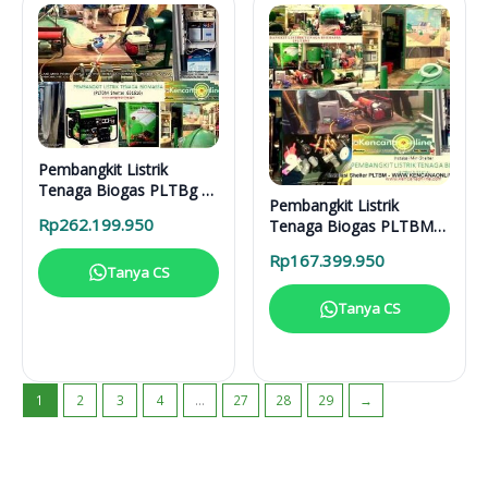
Pembangkit Listrik
Tenaga Biogas PLTBg 6-
Pembangkit Listrik
31616
Rp
262.199.950
Tenaga Biogas PLTBM
3-31616
Rp
167.399.950
Tanya CS
Tanya CS
1
2
3
4
…
27
28
29
→