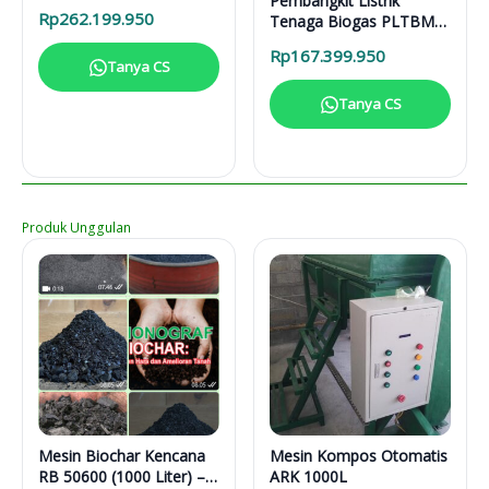
Pembangkit Listrik
31616
Rp
262.199.950
Tenaga Biogas PLTBM
3-31616
Rp
167.399.950
Tanya CS
Tanya CS
Produk Unggulan
Mesin Biochar Kencana
Mesin Kompos Otomatis
RB 50600 (1000 Liter) –
ARK 1000L