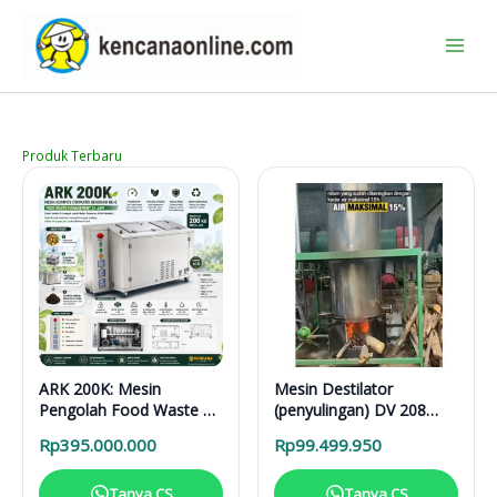
Lewati
ke
konten
Produk Terbaru
ARK 200K: Mesin
Mesin Destilator
Pengolah Food Waste 24
(penyulingan) DV 208
Jam untuk Hotel,
Vertical Distillation Unit
Rp
395.000.000
Rp
99.499.950
Restoran, dan Kafe
Tanya CS
Tanya CS