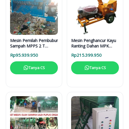
Mesin Pemilah Pembubur
Mesin Penghancur Kayu
Sampah MPPS 2 T
Ranting Dahan MPK
Enggine
3000 Mesin Diesel
Rp
95.939.950
Rp
215.399.950
Tanya CS
Tanya CS