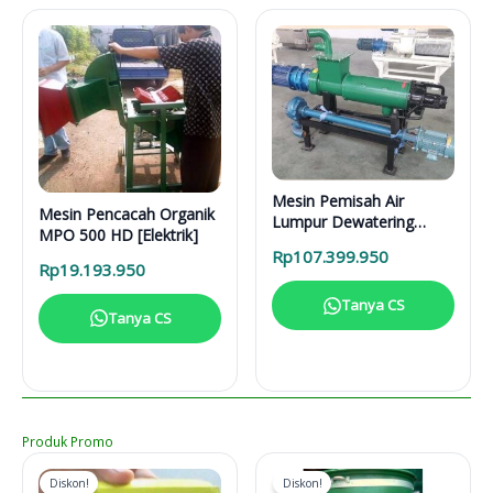
Mesin Pemisah Air
Mesin Pencacah Organik
Lumpur Dewatering
MPO 500 HD [Elektrik]
Separator DS 5000 L
Rp
107.399.950
Rp
19.193.950
Tanya CS
Tanya CS
Produk Promo
Diskon!
Diskon!