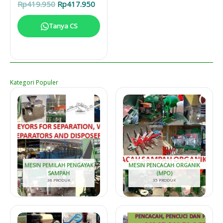
Harga
Harga
Rp
419.950
Rp
417.950
aslinya
saat
adalah:
ini
Tanya CS
Rp419.950.
adalah:
Rp417.950.
Kategori Populer
MESIN PEMILAH PENGAYAK
MESIN PENCACAH ORGANIK
SAMPAH
(MPO)
36 PRODUK
35 PRODUK