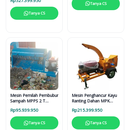
Rp
527.399.950
Lengkap
Tanya CS
Tanya CS
Mesin Pemilah Pembubur
Mesin Penghancur Kayu
Sampah MPPS 2 T
Ranting Dahan MPK
Enggine
3000 Mesin Diesel
Rp
95.939.950
Rp
215.399.950
Tanya CS
Tanya CS