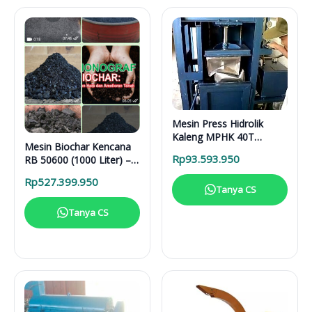
Mesin Press Hidrolik
Kaleng MPHK 40T
Mesin Biochar Kencana
Elektrik
Rp
93.593.950
RB 50600 (1000 Liter) –
Solusi Pirolisis Biomassa
Rp
527.399.950
Lengkap
Tanya CS
Tanya CS