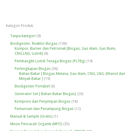
Kategori Produk
9
Tanpa kategori
9
P
1
Biodigester, Reaktor Biogas
106
r
0
Kompor, Burner dan Petromak [Biogas, Gas Alam, Gas Bumi,
o
8
6
CNG,LNG, Listrik]
8
d
P
P
u
1
Pembangkit Listrik Tenaga Biogas (PLTBg)
19
r
r
k
9
o
o
3
Perlengkapan Biogas
36
P
d
d
6
Bahan Bakar [ Biogas Metana, Gas Alam, CNG, LNG, Ethanol dan
r
u
u
1
P
Minyak Bakar ]
19
o
k
k
9
r
d
6
Biodigester Portabel
6
P
o
u
P
r
d
2
Generator Set [ Bahan Bakar Biogas]
20
k
r
o
u
0
o
1
Kompresi dan Penyimpan Biogas
18
d
k
P
d
8
u
r
1
Pemurnian dan Penampung Biogas
12
u
P
k
o
2
k
r
1
Manual & Sample (Gratis)
1
d
P
o
P
u
r
3
Mesin Pencacah Organik (MPO)
35
d
r
k
o
5
u
o