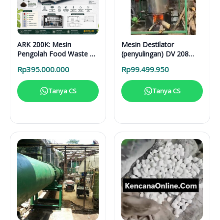
ARK 200K: Mesin
Mesin Destilator
Pengolah Food Waste 24
(penyulingan) DV 208
Jam untuk Hotel,
Vertical Distillation Unit
Rp
395.000.000
Rp
99.499.950
Restoran, dan Kafe
Tanya CS
Tanya CS