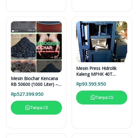
Mesin Press Hidrolik
Kaleng MPHK 40T
Mesin Biochar Kencana
Elektrik
Rp
93.593.950
RB 50600 (1000 Liter) –
Solusi Pirolisis Biomassa
Rp
527.399.950
Lengkap
Tanya CS
Tanya CS