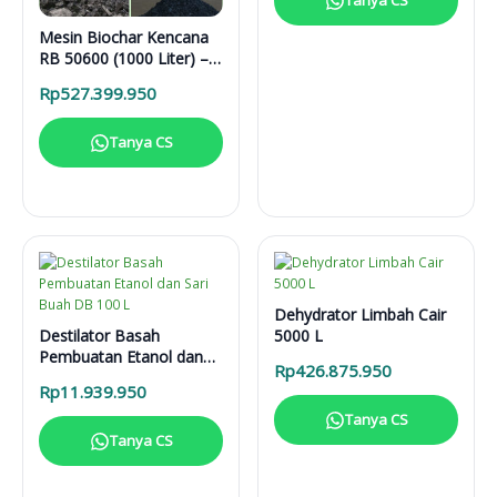
Tanya CS
Mesin Biochar Kencana
RB 50600 (1000 Liter) –
Solusi Pirolisis Biomassa
Rp
527.399.950
Lengkap
Tanya CS
Dehydrator Limbah Cair
Destilator Basah
5000 L
Pembuatan Etanol dan
Rp
426.875.950
Sari Buah DB 100 L
Rp
11.939.950
Tanya CS
Tanya CS