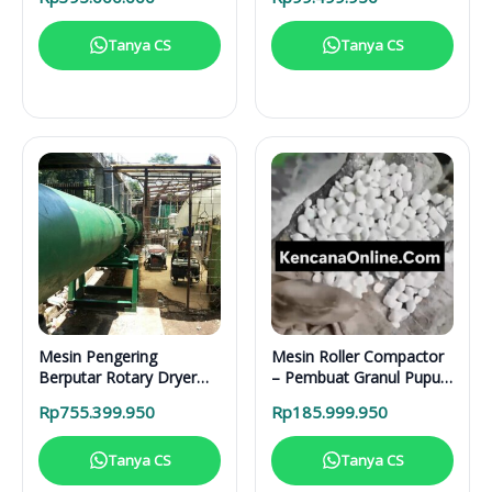
Restoran, dan Kafe
Tanya CS
Tanya CS
Mesin Pengering
Mesin Roller Compactor
Berputar Rotary Dryer
– Pembuat Granul Pupuk
RD 6000 BB RDF
1 Ton/Hari
Rp
755.399.950
Rp
185.999.950
Tanya CS
Tanya CS