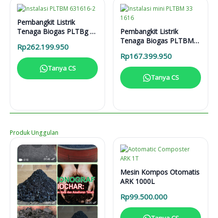
Pembangkit Listrik
Tenaga Biogas PLTBg 6-
Pembangkit Listrik
31616
Tenaga Biogas PLTBM
Rp
262.199.950
3-31616
Rp
167.399.950
Tanya CS
Tanya CS
Produk Unggulan
Mesin Kompos Otomatis
ARK 1000L
Rp
99.500.000