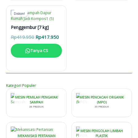
Diskon!
Penggembur [7 kg]
Harga
Harga
Rp
419.950
Rp
417.950
aslinya
saat
adalah:
ini
Tanya CS
Rp419.950.
adalah:
Rp417.950.
Kategori Populer
MESIN PEMILAH PENGAYAK
MESIN PENCACAH ORGANIK
SAMPAH
(MPO)
36 PRODUK
35 PRODUK
MESIN PENGOLAH LIMBAH
MEKANISASI PERTANIAN
PLASTIK