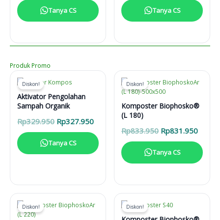
Tanya CS
Tanya CS
Produk Promo
Diskon!
Diskon!
Aktivator Pengolahan
Sampah Organik
Komposter Biophosko®
(L 180)
Harga
Harga
Rp
329.950
Rp
327.950
aslinya
saat
Harga
Harga
Rp
833.950
Rp
831.950
adalah:
ini
aslinya
saat
Tanya CS
Rp329.950.
adalah:
adalah:
ini
Tanya CS
Rp327.950.
Rp833.950.
adalah
Rp831
Diskon!
Diskon!
Komposter Biophosko®