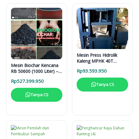
Mesin Press Hidrolik
Kaleng MPHK 40T
Mesin Biochar Kencana
Elektrik
Rp
93.593.950
RB 50600 (1000 Liter) –
Solusi Pirolisis Biomassa
Rp
527.399.950
Lengkap
Tanya CS
Tanya CS