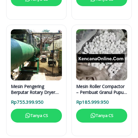
Mesin Pengering
Mesin Roller Compactor
Berputar Rotary Dryer
– Pembuat Granul Pupuk
RD 6000 BB RDF
1 Ton/Hari
Rp
755.399.950
Rp
185.999.950
Tanya CS
Tanya CS