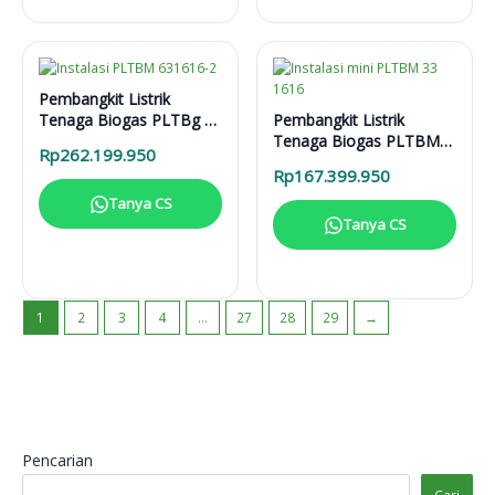
Pembangkit Listrik
Tenaga Biogas PLTBg 6-
Pembangkit Listrik
31616
Tenaga Biogas PLTBM
Rp
262.199.950
3-31616
Rp
167.399.950
Tanya CS
Tanya CS
1
2
3
4
…
27
28
29
→
Pencarian