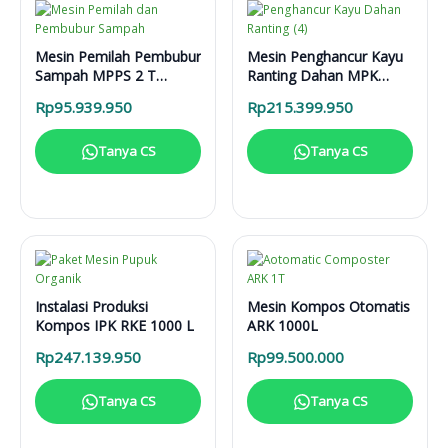
Mesin Pemilah Pembubur
Mesin Penghancur Kayu
Sampah MPPS 2 T
Ranting Dahan MPK
Enggine
3000 Mesin Diesel
Rp
95.939.950
Rp
215.399.950
Tanya CS
Tanya CS
Instalasi Produksi
Mesin Kompos Otomatis
Kompos IPK RKE 1000 L
ARK 1000L
Rp
247.139.950
Rp
99.500.000
Tanya CS
Tanya CS