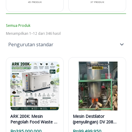
45 PRODUK
37 PRODUK
Semua Produk
Menampilkan 1–12 dari 346 hasil
ARK 200K: Mesin
Mesin Destilator
Pengolah Food Waste 24
(penyulingan) DV 208
Jam untuk Hotel,
Vertical Distillation Unit
Rp
395.000.000
Rp
99.499.950