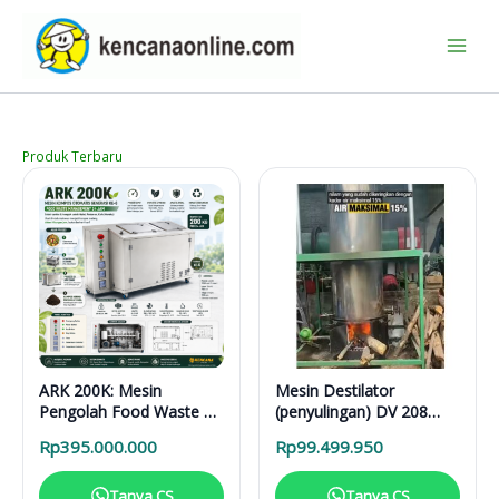
Lewati
ke
konten
Produk Terbaru
ARK 200K: Mesin
Mesin Destilator
Pengolah Food Waste 24
(penyulingan) DV 208
Jam untuk Hotel,
Vertical Distillation Unit
Rp
395.000.000
Rp
99.499.950
Restoran, dan Kafe
Tanya CS
Tanya CS