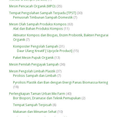
d
P
o
P
u
r
3
Mesin Pencacah Organik (MPO)
35
d
r
k
o
5
u
o
3
Tempat Pengolahan Sampah Terpadu [TPST]
30
d
P
k
d
7
0
Pemusnah Timbunan Sampah Domestik
7
u
r
u
P
P
k
o
6
Mesin Olah Sampah Produksi Kompos
63
k
r
r
d
1
3
Alat dan Bahan Produksi Kompos
11
o
o
u
1
P
d
d
Aktivator Kompos dan Biogas, Enzim Probiotik, Bakteri Pengurai
k
P
r
u
u
7
Organik
7
r
o
k
k
P
o
d
3
Komposter Pengolah Sampah
31
r
d
u
1
1
Daur Ulang Kreatif [ Upcycle Product]
15
o
u
k
P
5
d
1
Paket Mesin Pupuk Organik
13
k
r
P
u
3
o
r
3
Mesin Pemilah Pengayak Sampah
36
k
P
d
o
6
r
3
Mesin Pengolah Limbah Plastik
37
u
d
P
o
7
7
Pirolisis Sampah dan Limbah
7
k
u
r
d
P
P
k
o
Pyrolisis Plastik dan Ban dengan Energi Panas Biomassa Kering
u
r
r
d
1
18
k
o
o
u
8
d
d
4
Perlengkapan Taman Urban Mix Farm
40
k
P
u
u
0
2
Bor Biopori, Drainase dan Teknik Pemupukan
2
r
k
k
P
P
o
8
Tempat Sampah Terpisah
8
r
r
d
P
o
o
1
Makanan dan Minuman Sehat
10
u
r
d
d
0