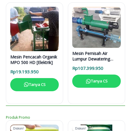
Mesin Pemisah Air
Mesin Pencacah Organik
Lumpur Dewatering
MPO 500 HD [Elektrik]
Separator DS 5000 L
Rp
107.399.950
Rp
19.193.950
Tanya CS
Tanya CS
Produk Promo
Diskon!
Diskon!