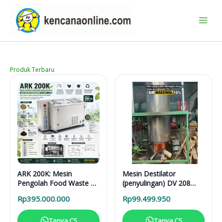
Lewati
ke
konten
Produk Terbaru
ARK 200K: Mesin
Mesin Destilator
Pengolah Food Waste 24
(penyulingan) DV 208
Jam untuk Hotel,
Vertical Distillation Unit
Rp
395.000.000
Rp
99.499.950
Restoran, dan Kafe
Tanya CS
Tanya CS