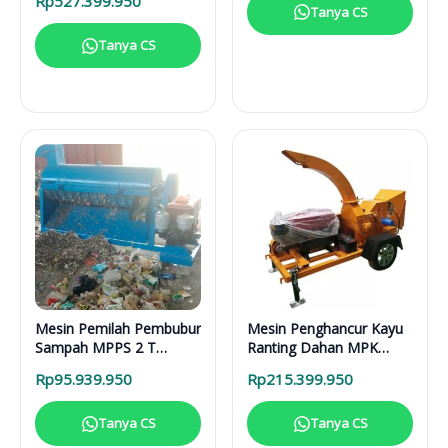
Rp
527.399.950
Lengkap
Tanya CS
Tanya CS
Mesin Pemilah Pembubur
Mesin Penghancur Kayu
Sampah MPPS 2 T
Ranting Dahan MPK
Enggine
3000 Mesin Diesel
Rp
95.939.950
Rp
215.399.950
Tanya CS
Tanya CS