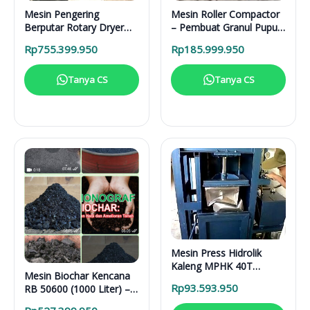
Mesin Pengering
Mesin Roller Compactor
Berputar Rotary Dryer
– Pembuat Granul Pupuk
RD 6000 BB RDF
1 Ton/Hari
Rp
755.399.950
Rp
185.999.950
Tanya CS
Tanya CS
Mesin Press Hidrolik
Kaleng MPHK 40T
Mesin Biochar Kencana
Elektrik
Rp
93.593.950
RB 50600 (1000 Liter) –
Solusi Pirolisis Biomassa