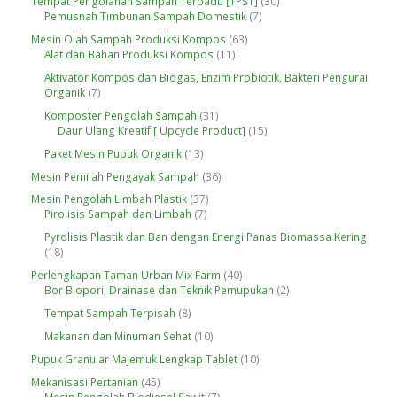
3
Tempat Pengolahan Sampah Terpadu [TPST]
30
d
P
k
d
7
0
Pemusnah Timbunan Sampah Domestik
7
u
r
u
P
P
k
o
6
Mesin Olah Sampah Produksi Kompos
63
k
r
r
d
1
3
Alat dan Bahan Produksi Kompos
11
o
o
u
1
P
d
d
Aktivator Kompos dan Biogas, Enzim Probiotik, Bakteri Pengurai
k
P
r
u
u
7
Organik
7
r
o
k
k
P
o
d
3
Komposter Pengolah Sampah
31
r
d
u
1
1
Daur Ulang Kreatif [ Upcycle Product]
15
o
u
k
P
5
d
1
Paket Mesin Pupuk Organik
13
k
r
P
u
3
o
r
3
Mesin Pemilah Pengayak Sampah
36
k
P
d
o
6
r
3
Mesin Pengolah Limbah Plastik
37
u
d
P
o
7
7
Pirolisis Sampah dan Limbah
7
k
u
r
d
P
P
k
o
Pyrolisis Plastik dan Ban dengan Energi Panas Biomassa Kering
u
r
r
d
1
18
k
o
o
u
8
d
d
4
Perlengkapan Taman Urban Mix Farm
40
k
P
u
u
0
2
Bor Biopori, Drainase dan Teknik Pemupukan
2
r
k
k
P
P
o
8
Tempat Sampah Terpisah
8
r
r
d
P
o
o
1
Makanan dan Minuman Sehat
10
u
r
d
d
0
k
o
1
Pupuk Granular Majemuk Lengkap Tablet
10
u
u
P
d
0
k
k
r
4
Mekanisasi Pertanian
45
u
P
o
5
7
Mesin Pengolah Biodiesel Sawit
7