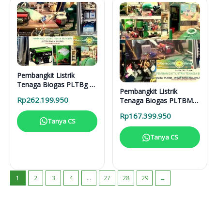
Pembangkit Listrik
Tenaga Biogas PLTBg 6-
Pembangkit Listrik
31616
Rp
262.199.950
Tenaga Biogas PLTBM
3-31616
Rp
167.399.950
Tanya CS
Tanya CS
1
2
3
4
…
27
28
29
→