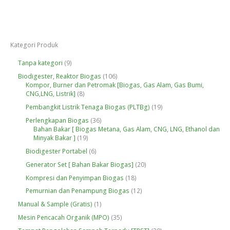
Kategori Produk
9
Tanpa kategori
9
P
1
Biodigester, Reaktor Biogas
106
r
0
Kompor, Burner dan Petromak [Biogas, Gas Alam, Gas Bumi,
o
8
6
CNG,LNG, Listrik]
8
d
P
P
u
1
Pembangkit Listrik Tenaga Biogas (PLTBg)
19
r
r
k
9
o
o
3
Perlengkapan Biogas
36
P
d
d
6
Bahan Bakar [ Biogas Metana, Gas Alam, CNG, LNG, Ethanol dan
r
u
u
1
P
Minyak Bakar ]
19
o
k
k
9
r
d
6
Biodigester Portabel
6
P
o
u
P
r
d
2
Generator Set [ Bahan Bakar Biogas]
20
k
r
o
u
0
o
1
Kompresi dan Penyimpan Biogas
18
d
k
P
d
8
u
r
1
Pemurnian dan Penampung Biogas
12
u
P
k
o
2
k
r
1
Manual & Sample (Gratis)
1
d
P
o
P
u
r
3
Mesin Pencacah Organik (MPO)
35
d
r
k
o
5
u
o