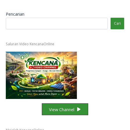
Pencarian
Cari
Saluran Video KencanaOnline
View Channel
Majalah KencanaOnline