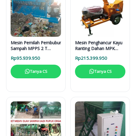
Mesin Pemilah Pembubur
Mesin Penghancur Kayu
Sampah MPPS 2 T
Ranting Dahan MPK
Enggine
3000 Mesin Diesel
Rp
95.939.950
Rp
215.399.950
Tanya CS
Tanya CS