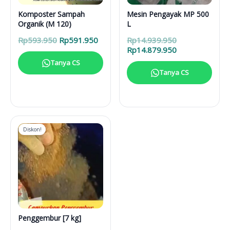
Komposter Sampah
Mesin Pengayak MP 500
Organik (M 120)
L
Harga
Harga
Harga
Rp
593.950
Rp
591.950
Rp
14.939.950
aslinya
saat
aslinya
Harga
Rp
14.879.950
adalah:
ini
adalah:
saat
Tanya CS
Rp593.950.
adalah:
Rp14.939.950.
ini
Tanya CS
Rp591.950.
adalah:
Rp14.879.950.
Diskon!
Penggembur [7 kg]