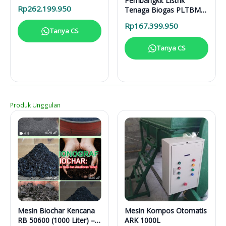
Pembangkit Listrik
31616
Rp
262.199.950
Tenaga Biogas PLTBM
3-31616
Rp
167.399.950
Tanya CS
Tanya CS
Produk Unggulan
Mesin Biochar Kencana
Mesin Kompos Otomatis
RB 50600 (1000 Liter) –
ARK 1000L