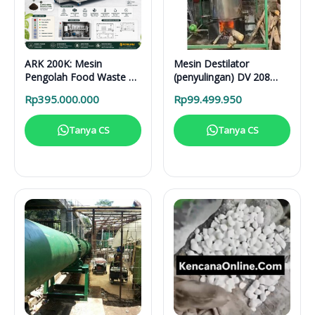
ARK 200K: Mesin
Mesin Destilator
Pengolah Food Waste 24
(penyulingan) DV 208
Jam untuk Hotel,
Vertical Distillation Unit
Rp
395.000.000
Rp
99.499.950
Restoran, dan Kafe
Tanya CS
Tanya CS