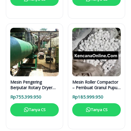
Mesin Pengering
Mesin Roller Compactor
Berputar Rotary Dryer
– Pembuat Granul Pupuk
RD 6000 BB RDF
1 Ton/Hari
Rp
755.399.950
Rp
185.999.950
Tanya CS
Tanya CS