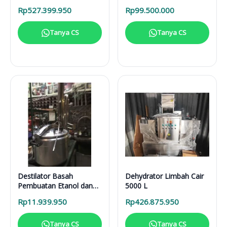
Solusi Pirolisis Biomassa
Rp
527.399.950
Rp
99.500.000
Lengkap
Tanya CS
Tanya CS
Destilator Basah
Dehydrator Limbah Cair
Pembuatan Etanol dan
5000 L
Sari Buah DB 100 L
Rp
11.939.950
Rp
426.875.950
Tanya CS
Tanya CS