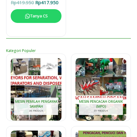
Harga
Harga
Rp
419.950
Rp
417.950
aslinya
saat
adalah:
ini
Tanya CS
Rp419.950.
adalah:
Rp417.950.
Kategori Populer
MESIN PEMILAH PENGAYAK
MESIN PENCACAH ORGANIK
SAMPAH
(MPO)
36 PRODUK
35 PRODUK