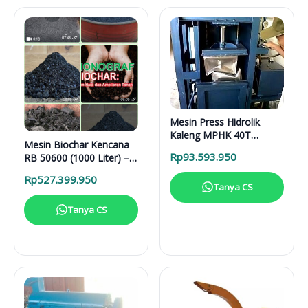
Mesin Press Hidrolik
Kaleng MPHK 40T
Mesin Biochar Kencana
Elektrik
Rp
93.593.950
RB 50600 (1000 Liter) –
Solusi Pirolisis Biomassa
Rp
527.399.950
Lengkap
Tanya CS
Tanya CS