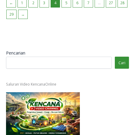
←
1
2
3
4
5
6
7
…
27
28
29
→
Pencarian
Cari
Saluran Video KencanaOnline