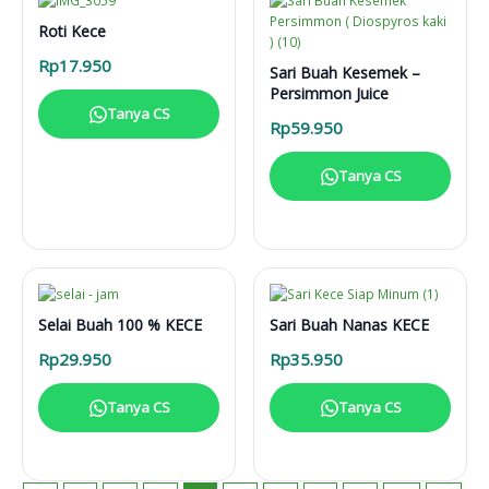
Roti Kece
Rp
17.950
Sari Buah Kesemek –
Persimmon Juice
Tanya CS
Rp
59.950
Tanya CS
Selai Buah 100 % KECE
Sari Buah Nanas KECE
Rp
29.950
Rp
35.950
Tanya CS
Tanya CS