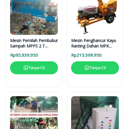
Mesin Pemilah Pembubur
Mesin Penghancur Kayu
Sampah MPPS 2 T
Ranting Dahan MPK
Enggine
3000 Mesin Diesel
Rp
95.939.950
Rp
215.399.950
Tanya CS
Tanya CS