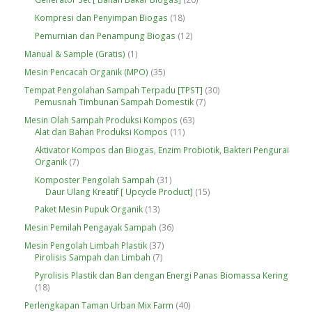
k
r
o
u
0
o
1
Kompresi dan Penyimpan Biogas
18
d
k
P
d
8
u
r
1
Pemurnian dan Penampung Biogas
12
u
P
k
o
2
k
r
1
Manual & Sample (Gratis)
1
d
P
o
P
u
r
3
Mesin Pencacah Organik (MPO)
35
d
r
k
o
5
u
o
3
Tempat Pengolahan Sampah Terpadu [TPST]
30
d
P
k
d
7
0
Pemusnah Timbunan Sampah Domestik
7
u
r
u
P
P
k
o
6
Mesin Olah Sampah Produksi Kompos
63
k
r
r
d
1
3
Alat dan Bahan Produksi Kompos
11
o
o
u
1
P
d
d
Aktivator Kompos dan Biogas, Enzim Probiotik, Bakteri Pengurai
k
P
r
u
u
7
Organik
7
r
o
k
k
P
o
d
3
Komposter Pengolah Sampah
31
r
d
u
1
1
Daur Ulang Kreatif [ Upcycle Product]
15
o
u
k
P
5
d
1
Paket Mesin Pupuk Organik
13
k
r
P
u
3
o
r
3
Mesin Pemilah Pengayak Sampah
36
k
P
d
o
6
r
3
Mesin Pengolah Limbah Plastik
37
u
d
P
o
7
7
Pirolisis Sampah dan Limbah
7
k
u
r
d
P
P
k
o
Pyrolisis Plastik dan Ban dengan Energi Panas Biomassa Kering
u
r
r
d
1
18
k
o
o
u
8
d
d
4
Perlengkapan Taman Urban Mix Farm
40
k
P