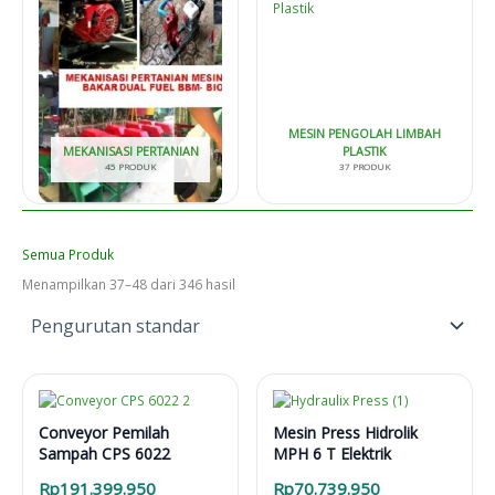
MESIN PENGOLAH LIMBAH
MEKANISASI PERTANIAN
PLASTIK
45 PRODUK
37 PRODUK
Semua Produk
Menampilkan 37–48 dari 346 hasil
Conveyor Pemilah
Mesin Press Hidrolik
Sampah CPS 6022
MPH 6 T Elektrik
Rp
191.399.950
Rp
70.739.950