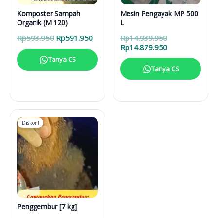
Komposter Sampah
Mesin Pengayak MP 500
Organik (M 120)
L
Harga
Harga
Harga
Rp
593.950
Rp
591.950
Rp
14.939.950
aslinya
saat
aslinya
Harga
Rp
14.879.950
adalah:
ini
adalah:
saat
Tanya CS
Rp593.950.
adalah:
Rp14.939.950.
ini
Tanya CS
Rp591.950.
adalah:
Rp14.879.950.
Diskon!
Penggembur [7 kg]