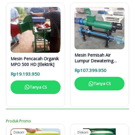
Mesin Pemisah Air
Mesin Pencacah Organik
Lumpur Dewatering
MPO 500 HD [Elektrik]
Separator DS 5000 L
Rp
107.399.950
Rp
19.193.950
Tanya CS
Tanya CS
Produk Promo
Diskon!
Diskon!