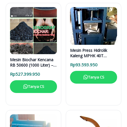
Mesin Press Hidrolik
Kaleng MPHK 40T
Mesin Biochar Kencana
Elektrik
Rp
93.593.950
RB 50600 (1000 Liter) –
Solusi Pirolisis Biomassa
Rp
527.399.950
Lengkap
Tanya CS
Tanya CS