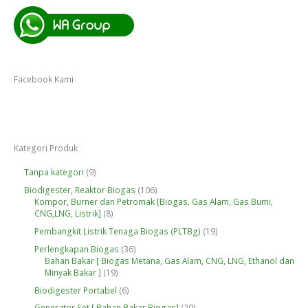
Facebook Kami
Kategori Produk
9
Tanpa kategori
9
P
1
Biodigester, Reaktor Biogas
106
r
0
Kompor, Burner dan Petromak [Biogas, Gas Alam, Gas Bumi,
o
8
6
CNG,LNG, Listrik]
8
d
P
P
u
1
Pembangkit Listrik Tenaga Biogas (PLTBg)
19
r
r
k
9
o
o
3
Perlengkapan Biogas
36
P
d
d
6
Bahan Bakar [ Biogas Metana, Gas Alam, CNG, LNG, Ethanol dan
r
u
u
1
P
Minyak Bakar ]
19
o
k
k
9
r
d
6
Biodigester Portabel
6
P
o
u
P
r
d
2
Generator Set [ Bahan Bakar Biogas]
20