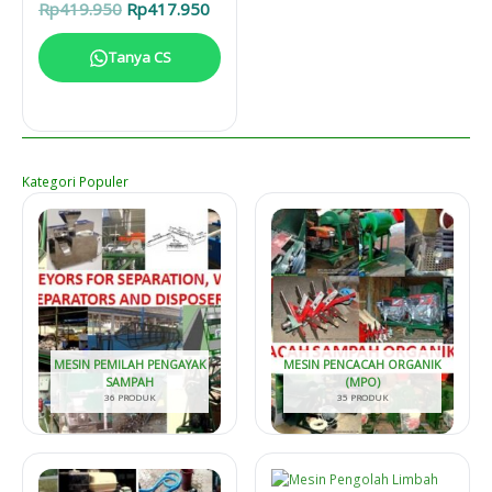
Harga
Harga
Rp
419.950
Rp
417.950
aslinya
saat
adalah:
ini
Tanya CS
Rp419.950.
adalah:
Rp417.950.
Kategori Populer
MESIN PEMILAH PENGAYAK
MESIN PENCACAH ORGANIK
SAMPAH
(MPO)
36 PRODUK
35 PRODUK