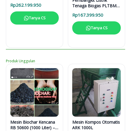
Pembangkit Listrik
31616
Rp
262.199.950
Tenaga Biogas PLTBM
3-31616
Rp
167.399.950
Tanya CS
Tanya CS
Produk Unggulan
Mesin Biochar Kencana
Mesin Kompos Otomatis
RB 50600 (1000 Liter) –
ARK 1000L