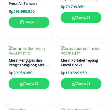
Press Air Sampah
Rp
70.799.950
Organik MPD 20 T
Rp
593.999.950
Tanya CS
Tanya CS
Mesin Pengupas dan
Mesin Portabel Tepung
Pengiris Singkong MPP 2
Mocaf BM 2T
T
Rp
29.939.950
Rp
119.399.950
Tanya CS
Tanya CS