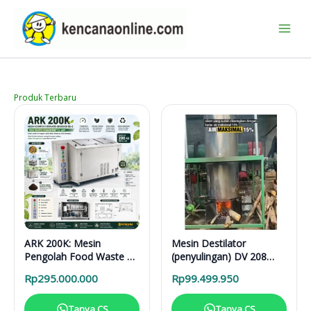
Lewati
ke
konten
Produk Terbaru
ARK 200K: Mesin
Mesin Destilator
Pengolah Food Waste 24
(penyulingan) DV 208
Jam untuk Hotel,
Vertical Distillation Unit
Rp
295.000.000
Rp
99.499.950
Restoran, dan Kafe
Tanya CS
Tanya CS