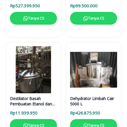
Solusi Pirolisis Biomassa
Rp
527.399.950
Rp
99.500.000
Lengkap
Tanya CS
Tanya CS
Destilator Basah
Dehydrator Limbah Cair
Pembuatan Etanol dan
5000 L
Sari Buah DB 100 L
Rp
11.939.950
Rp
426.875.950
Tanya CS
Tanya CS