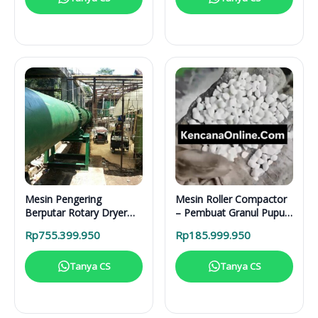
Mesin Pengering
Mesin Roller Compactor
Berputar Rotary Dryer
– Pembuat Granul Pupuk
RD 6000 BB RDF
1 Ton/Hari
Rp
755.399.950
Rp
185.999.950
Tanya CS
Tanya CS