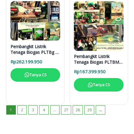
Pembangkit Listrik
Tenaga Biogas PLTBg 6-
Pembangkit Listrik
31616
Rp
262.199.950
Tenaga Biogas PLTBM
3-31616
Rp
167.399.950
Tanya CS
Tanya CS
1
2
3
4
…
27
28
29
→