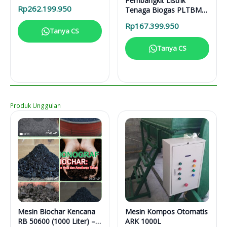
Pembangkit Listrik
31616
Rp
262.199.950
Tenaga Biogas PLTBM
3-31616
Rp
167.399.950
Tanya CS
Tanya CS
Produk Unggulan
Mesin Biochar Kencana
Mesin Kompos Otomatis
RB 50600 (1000 Liter) –
ARK 1000L