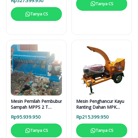
Rp
527.399.950
Lengkap
Tanya CS
Tanya CS
Mesin Pemilah Pembubur
Mesin Penghancur Kayu
Sampah MPPS 2 T
Ranting Dahan MPK
Enggine
3000 Mesin Diesel
Rp
95.939.950
Rp
215.399.950
Tanya CS
Tanya CS