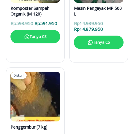
Komposter Sampah
Mesin Pengayak MP 500
Organik (M 120)
L
Harga
Harga
Harga
Rp
593.950
Rp
591.950
Rp
14.939.950
aslinya
saat
aslinya
Harga
Rp
14.879.950
adalah:
ini
adalah:
saat
Tanya CS
Rp593.950.
adalah:
Rp14.939.950.
ini
Tanya CS
Rp591.950.
adalah:
Rp14.879.950.
Diskon!
Penggembur [7 kg]