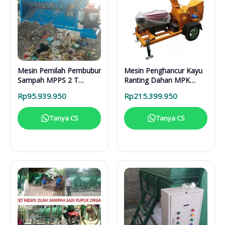
Mesin Pemilah Pembubur
Mesin Penghancur Kayu
Sampah MPPS 2 T
Ranting Dahan MPK
Enggine
3000 Mesin Diesel
Rp
95.939.950
Rp
215.399.950
Tanya CS
Tanya CS