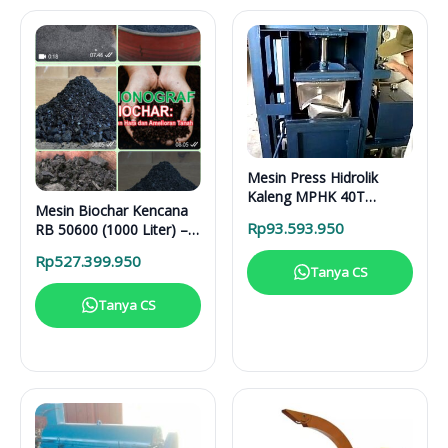
Mesin Press Hidrolik
Kaleng MPHK 40T
Mesin Biochar Kencana
Elektrik
Rp
93.593.950
RB 50600 (1000 Liter) –
Solusi Pirolisis Biomassa
Rp
527.399.950
Lengkap
Tanya CS
Tanya CS