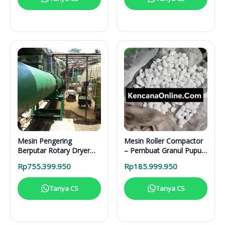
Mesin Pengering
Mesin Roller Compactor
Berputar Rotary Dryer
– Pembuat Granul Pupuk
RD 6000 BB RDF
1 Ton/Hari
Rp
755.399.950
Rp
185.999.950
Tanya CS
Tanya CS