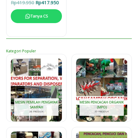
Harga
Harga
Rp
419.950
Rp
417.950
aslinya
saat
adalah:
ini
Tanya CS
Rp419.950.
adalah:
Rp417.950.
Kategori Populer
MESIN PEMILAH PENGAYAK
MESIN PENCACAH ORGANIK
SAMPAH
(MPO)
36 PRODUK
35 PRODUK