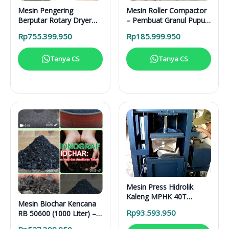
Mesin Pengering
Mesin Roller Compactor
Berputar Rotary Dryer
– Pembuat Granul Pupuk
RD 6000 BB RDF
1 Ton/Hari
Rp
755.399.950
Rp
185.999.950
Tanya CS
Tanya CS
Mesin Press Hidrolik
Kaleng MPHK 40T
Mesin Biochar Kencana
Elektrik
Rp
93.593.950
RB 50600 (1000 Liter) –
Solusi Pirolisis Biomassa