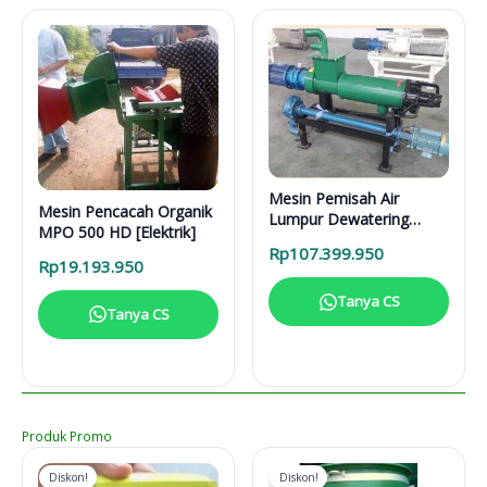
Mesin Pemisah Air
Mesin Pencacah Organik
Lumpur Dewatering
MPO 500 HD [Elektrik]
Separator DS 5000 L
Rp
107.399.950
Rp
19.193.950
Tanya CS
Tanya CS
Produk Promo
Diskon!
Diskon!