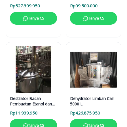
Solusi Pirolisis Biomassa
Rp
527.399.950
Rp
99.500.000
Lengkap
Tanya CS
Tanya CS
Destilator Basah
Dehydrator Limbah Cair
Pembuatan Etanol dan
5000 L
Sari Buah DB 100 L
Rp
11.939.950
Rp
426.875.950
Tanya CS
Tanya CS