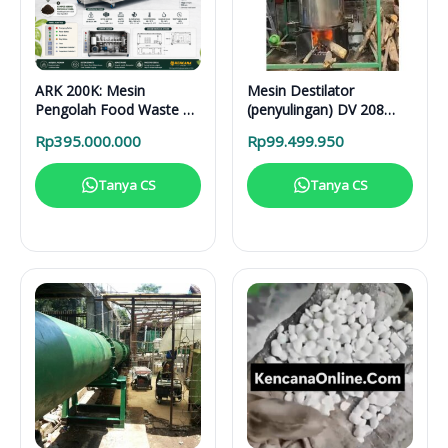
ARK 200K: Mesin
Mesin Destilator
Pengolah Food Waste 24
(penyulingan) DV 208
Jam untuk Hotel,
Vertical Distillation Unit
Rp
395.000.000
Rp
99.499.950
Restoran, dan Kafe
Tanya CS
Tanya CS