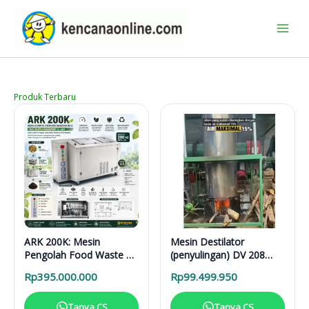
Lewati
ke
konten
Produk Terbaru
ARK 200K: Mesin
Mesin Destilator
Pengolah Food Waste 24
(penyulingan) DV 208
Jam untuk Hotel,
Vertical Distillation Unit
Rp
395.000.000
Rp
99.499.950
Restoran, dan Kafe
Tanya CS
Tanya CS