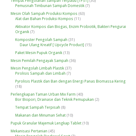
3
Tempat Pengolahan Sampah Terpadu [TPST]
30
d
P
k
d
7
0
Pemusnah Timbunan Sampah Domestik
7
u
r
u
P
P
k
o
6
Mesin Olah Sampah Produksi Kompos
63
k
r
r
d
1
3
Alat dan Bahan Produksi Kompos
11
o
o
u
1
P
d
d
Aktivator Kompos dan Biogas, Enzim Probiotik, Bakteri Pengurai
k
P
r
u
u
7
Organik
7
r
o
k
k
P
o
d
3
Komposter Pengolah Sampah
31
r
d
u
1
1
Daur Ulang Kreatif [ Upcycle Product]
15
o
u
k
P
5
d
1
Paket Mesin Pupuk Organik
13
k
r
P
u
3
o
r
3
Mesin Pemilah Pengayak Sampah
36
k
P
d
o
6
r
3
Mesin Pengolah Limbah Plastik
37
u
d
P
o
7
7
Pirolisis Sampah dan Limbah
7
k
u
r
d
P
P
k
o
Pyrolisis Plastik dan Ban dengan Energi Panas Biomassa Kering
u
r
r
d
1
18
k
o
o
u
8
d
d
4
Perlengkapan Taman Urban Mix Farm
40
k
P
u
u
0
2
Bor Biopori, Drainase dan Teknik Pemupukan
2
r
k
k
P
P
o
8
Tempat Sampah Terpisah
8
r
r
d
P
o
o
1
Makanan dan Minuman Sehat
10
u
r
d
d
0
k
o
1
Pupuk Granular Majemuk Lengkap Tablet
10
u
u
P
d
0
k
k
r
4
Mekanisasi Pertanian
45
u
P
o
5
7
Mesin Pengolah Biodiesel Sawit
7