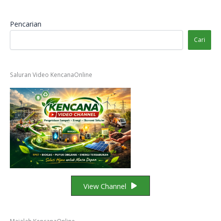
Pencarian
Cari
Saluran Video KencanaOnline
View Channel
Majalah KencanaOnline