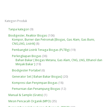
Kategori Produk
9
Tanpa kategori
9
P
1
Biodigester, Reaktor Biogas
106
r
0
Kompor, Burner dan Petromak [Biogas, Gas Alam, Gas Bumi,
o
8
6
CNG,LNG, Listrik]
8
d
P
P
u
1
Pembangkit Listrik Tenaga Biogas (PLTBg)
19
r
r
k
9
o
o
3
Perlengkapan Biogas
36
P
d
d
6
Bahan Bakar [ Biogas Metana, Gas Alam, CNG, LNG, Ethanol dan
r
u
u
1
P
Minyak Bakar ]
19
o
k
k
9
r
d
6
Biodigester Portabel
6
P
o
u
P
r
d
2
Generator Set [ Bahan Bakar Biogas]
20
k
r
o
u
0
o
1
Kompresi dan Penyimpan Biogas
18
d
k
P
d
8
u
r
1
Pemurnian dan Penampung Biogas
12
u
P
k
o
2
k
r
1
Manual & Sample (Gratis)
1
d
P
o
P
u
r
3
Mesin Pencacah Organik (MPO)
35
d
r
k
o
5
u
o