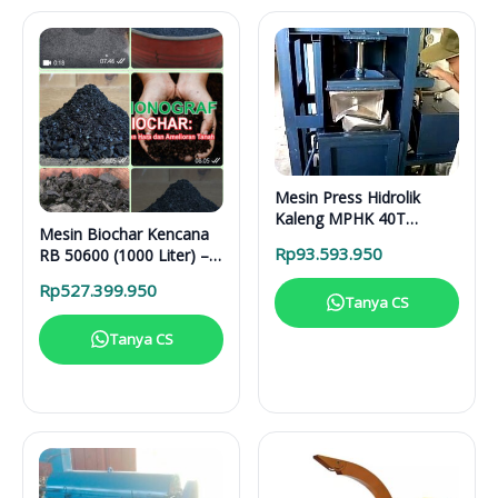
Mesin Press Hidrolik
Kaleng MPHK 40T
Mesin Biochar Kencana
Elektrik
Rp
93.593.950
RB 50600 (1000 Liter) –
Solusi Pirolisis Biomassa
Rp
527.399.950
Lengkap
Tanya CS
Tanya CS