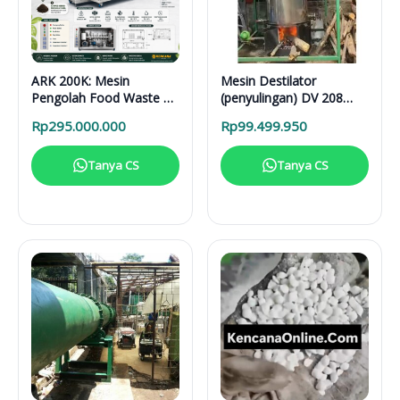
ARK 200K: Mesin
Mesin Destilator
Pengolah Food Waste 24
(penyulingan) DV 208
Jam untuk Hotel,
Vertical Distillation Unit
Rp
295.000.000
Rp
99.499.950
Restoran, dan Kafe
Tanya CS
Tanya CS