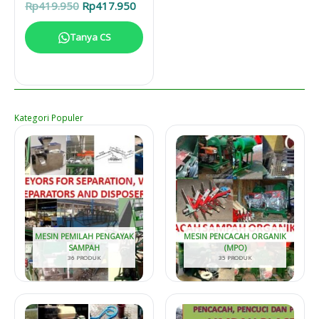
Harga
Harga
Rp
419.950
Rp
417.950
aslinya
saat
adalah:
ini
Tanya CS
Rp419.950.
adalah:
Rp417.950.
Kategori Populer
MESIN PEMILAH PENGAYAK
MESIN PENCACAH ORGANIK
SAMPAH
(MPO)
36 PRODUK
35 PRODUK