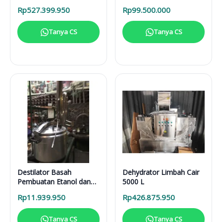
Solusi Pirolisis Biomassa
Rp
527.399.950
Rp
99.500.000
Lengkap
Tanya CS
Tanya CS
Destilator Basah
Dehydrator Limbah Cair
Pembuatan Etanol dan
5000 L
Sari Buah DB 100 L
Rp
11.939.950
Rp
426.875.950
Tanya CS
Tanya CS