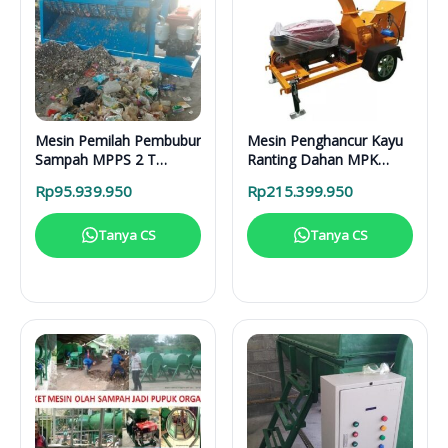
Mesin Pemilah Pembubur
Mesin Penghancur Kayu
Sampah MPPS 2 T
Ranting Dahan MPK
Enggine
3000 Mesin Diesel
Rp
95.939.950
Rp
215.399.950
Tanya CS
Tanya CS