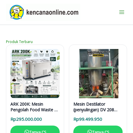
Lewati
ke
konten
Produk Terbaru
ARK 200K: Mesin
Mesin Destilator
Pengolah Food Waste 24
(penyulingan) DV 208
Jam untuk Hotel,
Vertical Distillation Unit
Rp
295.000.000
Rp
99.499.950
Restoran, dan Kafe
Tanya CS
Tanya CS