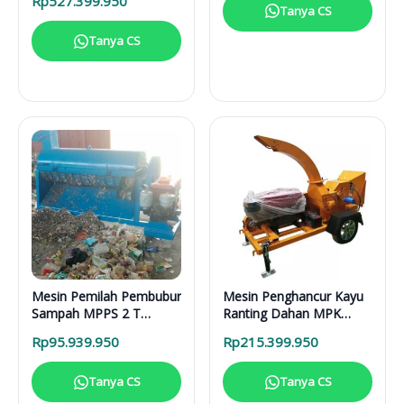
Rp
527.399.950
Lengkap
Tanya CS
Tanya CS
Mesin Pemilah Pembubur
Mesin Penghancur Kayu
Sampah MPPS 2 T
Ranting Dahan MPK
Enggine
3000 Mesin Diesel
Rp
95.939.950
Rp
215.399.950
Tanya CS
Tanya CS