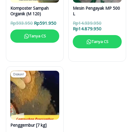
Komposter Sampah
Mesin Pengayak MP 500
Organik (M 120)
L
Harga
Harga
Harga
Rp
593.950
Rp
591.950
Rp
14.939.950
aslinya
saat
aslinya
Harga
Rp
14.879.950
adalah:
ini
adalah:
saat
Tanya CS
Rp593.950.
adalah:
Rp14.939.950.
ini
Tanya CS
Rp591.950.
adalah:
Rp14.879.950.
Diskon!
Penggembur [7 kg]