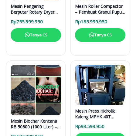
Mesin Pengering
Mesin Roller Compactor
Berputar Rotary Dryer
– Pembuat Granul Pupuk
RD 6000 BB RDF
1 Ton/Hari
Rp
755.399.950
Rp
185.999.950
Tanya CS
Tanya CS
Mesin Press Hidrolik
Kaleng MPHK 40T
Mesin Biochar Kencana
Elektrik
Rp
93.593.950
RB 50600 (1000 Liter) –
Solusi Pirolisis Biomassa