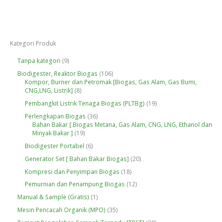
Kategori Produk
9
Tanpa kategori
9
P
1
Biodigester, Reaktor Biogas
106
r
0
Kompor, Burner dan Petromak [Biogas, Gas Alam, Gas Bumi,
o
8
6
CNG,LNG, Listrik]
8
d
P
P
u
1
Pembangkit Listrik Tenaga Biogas (PLTBg)
19
r
r
k
9
o
o
3
Perlengkapan Biogas
36
P
d
d
6
Bahan Bakar [ Biogas Metana, Gas Alam, CNG, LNG, Ethanol dan
r
u
u
1
P
Minyak Bakar ]
19
o
k
k
9
r
d
6
Biodigester Portabel
6
P
o
u
P
r
d
2
Generator Set [ Bahan Bakar Biogas]
20
k
r
o
u
0
o
1
Kompresi dan Penyimpan Biogas
18
d
k
P
d
8
u
r
1
Pemurnian dan Penampung Biogas
12
u
P
k
o
2
k
r
1
Manual & Sample (Gratis)
1
d
P
o
P
u
r
3
Mesin Pencacah Organik (MPO)
35
d
r
k
o
5
u
o