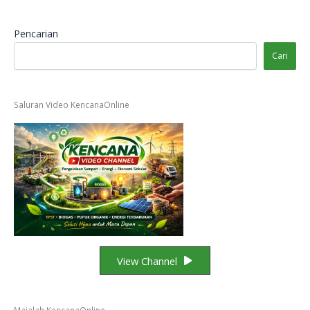
Pencarian
Cari
Saluran Video KencanaOnline
View Channel
Majalah KencanaOnline