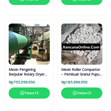
Mesin Pengering
Mesin Roller Compactor
Berputar Rotary Dryer
– Pembuat Granul Pupuk
RD 6000 BB RDF
1 Ton/Hari
Rp
755.399.950
Rp
185.999.950
Tanya CS
Tanya CS