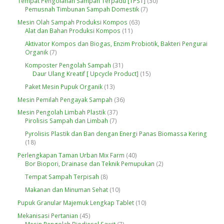
3
Tempat Pengolahan Sampah Terpadu [TPST]
30
d
P
k
d
7
0
Pemusnah Timbunan Sampah Domestik
7
u
r
u
P
P
k
o
6
Mesin Olah Sampah Produksi Kompos
63
k
r
r
d
1
3
Alat dan Bahan Produksi Kompos
11
o
o
u
1
P
d
d
Aktivator Kompos dan Biogas, Enzim Probiotik, Bakteri Pengurai
k
P
r
u
u
7
Organik
7
r
o
k
k
P
o
d
3
Komposter Pengolah Sampah
31
r
d
u
1
1
Daur Ulang Kreatif [ Upcycle Product]
15
o
u
k
P
5
d
1
Paket Mesin Pupuk Organik
13
k
r
P
u
3
o
r
3
Mesin Pemilah Pengayak Sampah
36
k
P
d
o
6
r
3
Mesin Pengolah Limbah Plastik
37
u
d
P
o
7
7
Pirolisis Sampah dan Limbah
7
k
u
r
d
P
P
k
o
Pyrolisis Plastik dan Ban dengan Energi Panas Biomassa Kering
u
r
r
d
1
18
k
o
o
u
8
d
d
4
Perlengkapan Taman Urban Mix Farm
40
k
P
u
u
0
2
Bor Biopori, Drainase dan Teknik Pemupukan
2
r
k
k
P
P
o
8
Tempat Sampah Terpisah
8
r
r
d
P
o
o
1
Makanan dan Minuman Sehat
10
u
r
d
d
0
k
o
1
Pupuk Granular Majemuk Lengkap Tablet
10
u
u
P
d
0
k
k
r
4
Mekanisasi Pertanian
45
u
P
o
5
7
Mesin Pengolah Biodiesel Sawit
7