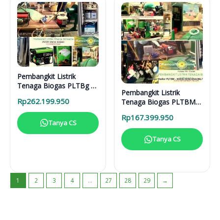
Pembangkit Listrik
Tenaga Biogas PLTBg 6-
Pembangkit Listrik
31616
Rp
262.199.950
Tenaga Biogas PLTBM
3-31616
Rp
167.399.950
Tanya CS
Tanya CS
1
2
3
4
…
27
28
29
→