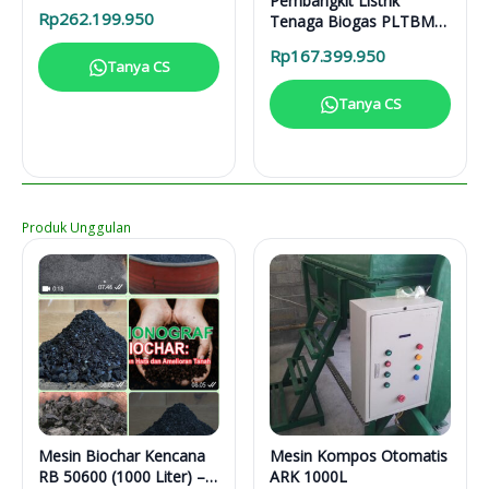
Pembangkit Listrik
31616
Rp
262.199.950
Tenaga Biogas PLTBM
3-31616
Rp
167.399.950
Tanya CS
Tanya CS
Produk Unggulan
Mesin Biochar Kencana
Mesin Kompos Otomatis
RB 50600 (1000 Liter) –
ARK 1000L