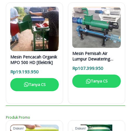
Mesin Pemisah Air
Mesin Pencacah Organik
Lumpur Dewatering
MPO 500 HD [Elektrik]
Separator DS 5000 L
Rp
107.399.950
Rp
19.193.950
Tanya CS
Tanya CS
Produk Promo
Diskon!
Diskon!