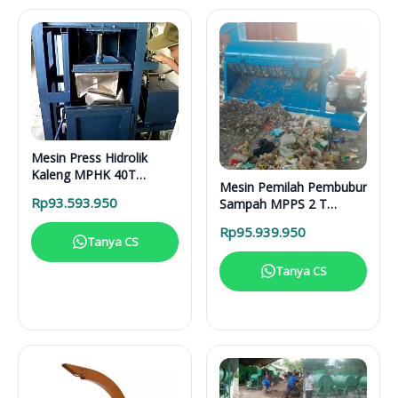
Mesin Press Hidrolik
Kaleng MPHK 40T
Mesin Pemilah Pembubur
Elektrik
Rp
93.593.950
Sampah MPPS 2 T
Enggine
Rp
95.939.950
Tanya CS
Tanya CS