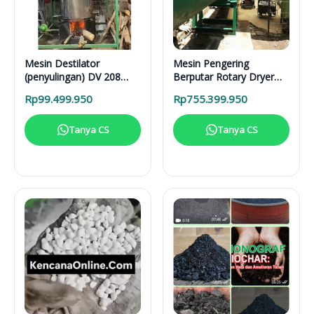
Mesin Destilator
Mesin Pengering
(penyulingan) DV 208
Berputar Rotary Dryer
Vertical Distillation Unit
RD 6000 BB RDF
Rp
99.499.950
Rp
755.399.950
Tanya CS
Tanya CS