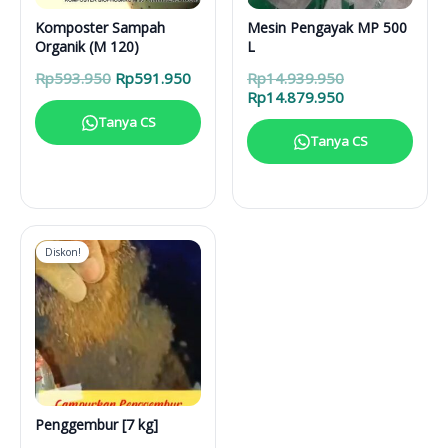
Komposter Sampah
Mesin Pengayak MP 500
Organik (M 120)
L
Harga
Harga
Harga
Rp
593.950
Rp
591.950
Rp
14.939.950
aslinya
saat
aslinya
Harga
Rp
14.879.950
adalah:
ini
adalah:
saat
Tanya CS
Rp593.950.
adalah:
Rp14.939.950.
ini
Tanya CS
Rp591.950.
adalah:
Rp14.879.950.
Diskon!
Penggembur [7 kg]