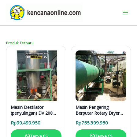
Lewati
ke
konten
Produk Terbaru
Mesin Destilator
Mesin Pengering
(penyulingan) DV 208
Berputar Rotary Dryer
Vertical Distillation Unit
RD 6000 BB RDF
Rp
99.499.950
Rp
755.399.950
Tanya CS
Tanya CS