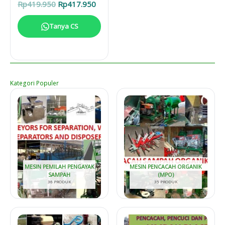
Harga
Harga
Rp
419.950
Rp
417.950
aslinya
saat
adalah:
ini
Tanya CS
Rp419.950.
adalah:
Rp417.950.
Kategori Populer
MESIN PEMILAH PENGAYAK
MESIN PENCACAH ORGANIK
SAMPAH
(MPO)
36 PRODUK
35 PRODUK