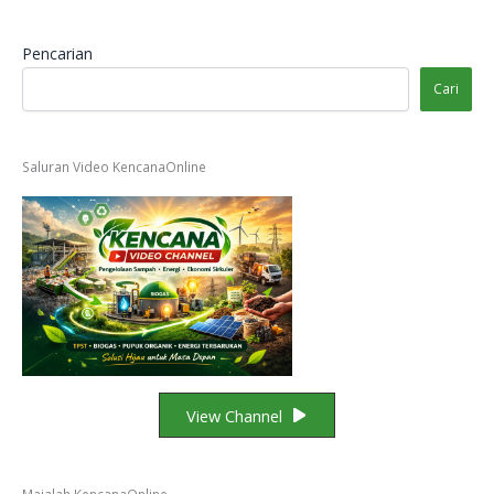
Pencarian
Cari
Saluran Video KencanaOnline
View Channel
Majalah KencanaOnline