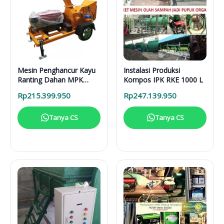
Mesin Penghancur Kayu
Instalasi Produksi
Ranting Dahan MPK
Kompos IPK RKE 1000 L
3000 Mesin Diesel
Rp
215.399.950
Rp
247.139.950
Tanya CS
Tanya CS