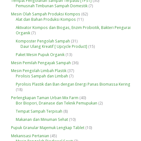
3
Tempat Pengolahan Sampah Terpadu [TPST]
30
d
P
k
d
7
0
Pemusnah Timbunan Sampah Domestik
7
u
r
u
P
P
k
o
6
Mesin Olah Sampah Produksi Kompos
62
k
r
r
d
1
2
Alat dan Bahan Produksi Kompos
11
o
o
u
1
P
d
d
Aktivator Kompos dan Biogas, Enzim Probiotik, Bakteri Pengurai
k
P
r
u
u
7
Organik
7
r
o
k
k
P
o
d
3
Komposter Pengolah Sampah
31
r
d
u
1
1
Daur Ulang Kreatif [ Upcycle Product]
15
o
u
k
P
5
d
1
Paket Mesin Pupuk Organik
13
k
r
P
u
3
o
r
3
Mesin Pemilah Pengayak Sampah
36
k
P
d
o
6
r
3
Mesin Pengolah Limbah Plastik
37
u
d
P
o
7
7
Pirolisis Sampah dan Limbah
7
k
u
r
d
P
P
k
o
Pyrolisis Plastik dan Ban dengan Energi Panas Biomassa Kering
u
r
r
d
1
18
k
o
o
u
8
d
d
4
Perlengkapan Taman Urban Mix Farm
40
k
P
u
u
0
2
Bor Biopori, Drainase dan Teknik Pemupukan
2
r
k
k
P
P
o
8
Tempat Sampah Terpisah
8
r
r
d
P
o
o
1
Makanan dan Minuman Sehat
10
u
r
d
d
0
k
o
1
Pupuk Granular Majemuk Lengkap Tablet
10
u
u
P
d
0
k
k
r
4
Mekanisasi Pertanian
45
u
P
o
5
7
Mesin Pengolah Biodiesel Sawit
7