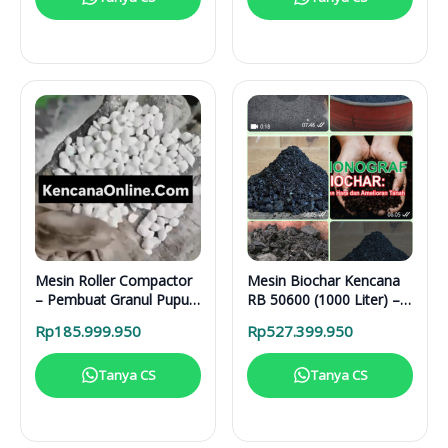
Mesin Roller Compactor
Mesin Biochar Kencana
– Pembuat Granul Pupuk
RB 50600 (1000 Liter) –
1 Ton/Hari
Solusi Pirolisis Biomassa
Rp
185.999.950
Rp
527.399.950
Lengkap
Tanya CS
Tanya CS