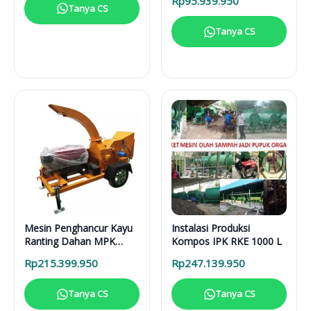
Rp
95.939.950
Tanya CS
Tanya CS
Mesin Penghancur Kayu
Instalasi Produksi
Ranting Dahan MPK
Kompos IPK RKE 1000 L
3000 Mesin Diesel
Rp
215.399.950
Rp
247.139.950
Tanya CS
Tanya CS