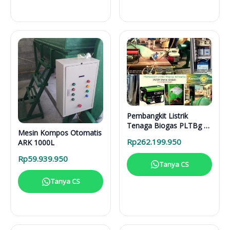
Pembangkit Listrik
Tenaga Biogas PLTBg 6-
Mesin Kompos Otomatis
31616
Rp
262.199.950
ARK 1000L
Rp
59.939.950
Tanya CS
Tanya CS