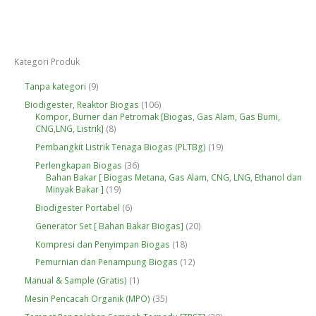
Kategori Produk
9
Tanpa kategori
9
P
1
Biodigester, Reaktor Biogas
106
r
0
Kompor, Burner dan Petromak [Biogas, Gas Alam, Gas Bumi,
o
8
6
CNG,LNG, Listrik]
8
d
P
P
u
1
Pembangkit Listrik Tenaga Biogas (PLTBg)
19
r
r
k
9
o
o
3
Perlengkapan Biogas
36
P
d
d
6
Bahan Bakar [ Biogas Metana, Gas Alam, CNG, LNG, Ethanol dan
r
u
u
1
P
Minyak Bakar ]
19
o
k
k
9
r
d
6
Biodigester Portabel
6
P
o
u
P
r
d
2
Generator Set [ Bahan Bakar Biogas]
20
k
r
o
u
0
o
1
Kompresi dan Penyimpan Biogas
18
d
k
P
d
8
u
r
1
Pemurnian dan Penampung Biogas
12
u
P
k
o
2
k
r
1
Manual & Sample (Gratis)
1
d
P
o
P
u
r
3
Mesin Pencacah Organik (MPO)
35
d
r
k
o
5
u
o