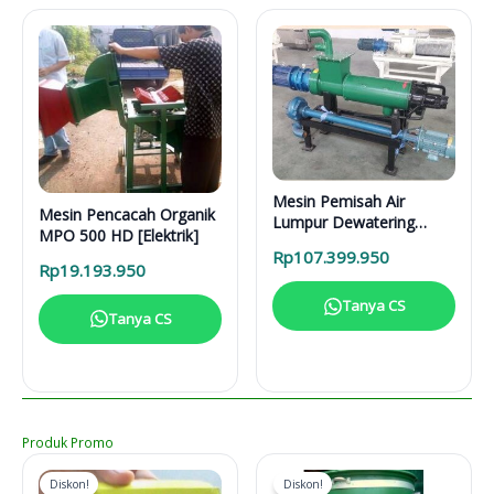
Mesin Pemisah Air
Mesin Pencacah Organik
Lumpur Dewatering
MPO 500 HD [Elektrik]
Separator DS 5000 L
Rp
107.399.950
Rp
19.193.950
Tanya CS
Tanya CS
Produk Promo
Diskon!
Diskon!