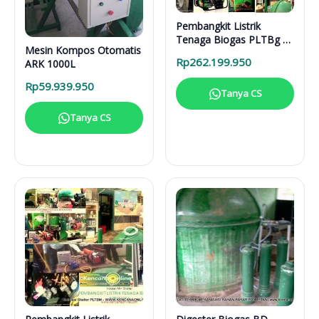
Pembangkit Listrik
Tenaga Biogas PLTBg 6-
Mesin Kompos Otomatis
31616
Rp
262.199.950
ARK 1000L
Rp
59.939.950
Tanya CS
Tanya CS