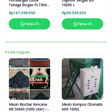
Pembangkit Listrik
Digester Biogas BD
Tenaga Biogas PLTBM
10000 L
3-31616
Rp
167.399.950
Rp
39.539.950
Tanya CS
Tanya CS
Produk Unggulan
Mesin Biochar Kencana
Mesin Kompos Otomatis
RB 50600 (1000 Liter) –
ARK 1000L