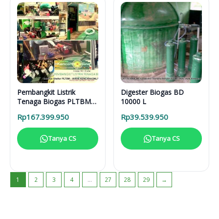
Pembangkit Listrik
Digester Biogas BD
Tenaga Biogas PLTBM
10000 L
3-31616
Rp
167.399.950
Rp
39.539.950
Tanya CS
Tanya CS
1
2
3
4
…
27
28
29
→