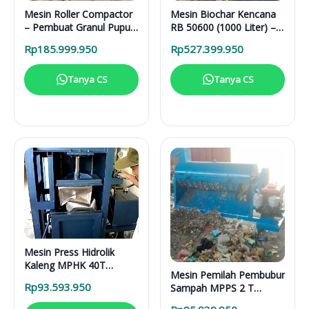
Mesin Roller Compactor
Mesin Biochar Kencana
– Pembuat Granul Pupuk
RB 50600 (1000 Liter) –
1 Ton/Hari
Solusi Pirolisis Biomassa
Rp
185.999.950
Rp
527.399.950
Lengkap
Tanya CS
Tanya CS
Mesin Press Hidrolik
Kaleng MPHK 40T
Mesin Pemilah Pembubur
Elektrik
Rp
93.593.950
Sampah MPPS 2 T
Enggine