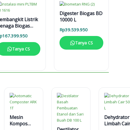
Digester Biogas BD
embangkit Listrik
10000 L
enaga Biogas
Rp
39.539.950
LTBM 3-31616
p
167.399.950
Tanya CS
Tanya CS
Mesin
Dehydrator
Kompos
Limbah Cai
Destilator