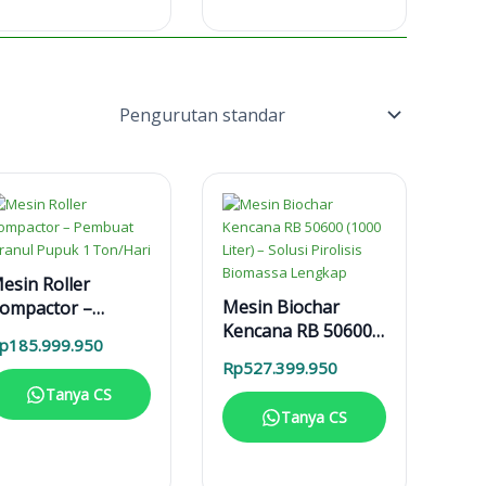
esin Roller
Mesin Biochar
ompactor –
Kencana RB 50600
embuat Granul
p
185.999.950
(1000 Liter) – Solusi
upuk 1 Ton/Hari
Rp
527.399.950
Pirolisis Biomassa
Tanya CS
Lengkap
Tanya CS