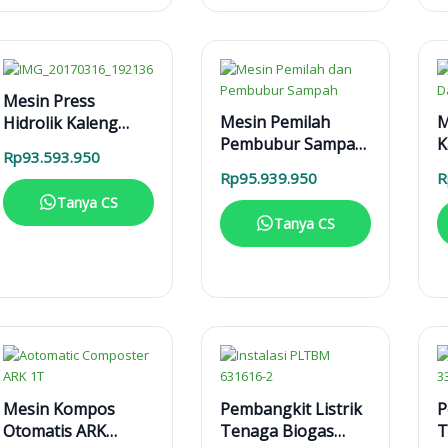
Mesin Press
Mesin Pemilah
M
Hidrolik Kaleng
Pembubur Sampah
K
MPHK 40T Elektrik
Rp
93.593.950
MPPS 2 T Enggine
D
Rp
95.939.950
R
M
Tanya CS
Tanya CS
Mesin Kompos
Pembangkit Listrik
P
Otomatis ARK
Tenaga Biogas
T