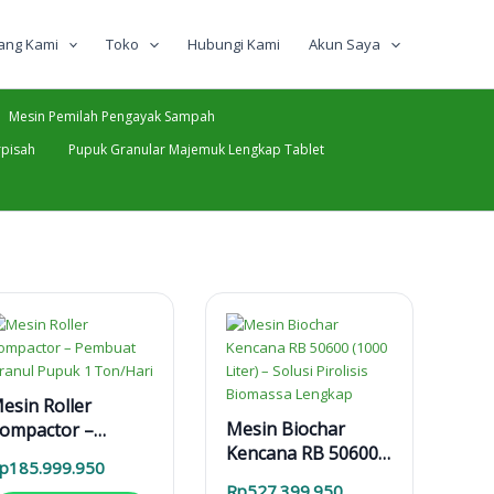
ang Kami
Toko
Hubungi Kami
Akun Saya
Mesin Pemilah Pengayak Sampah
pisah
Pupuk Granular Majemuk Lengkap Tablet
esin Roller
Mesin Biochar
ompactor –
Kencana RB 50600
embuat Granul
p
185.999.950
(1000 Liter) – Solusi
upuk 1 Ton/Hari
Rp
527.399.950