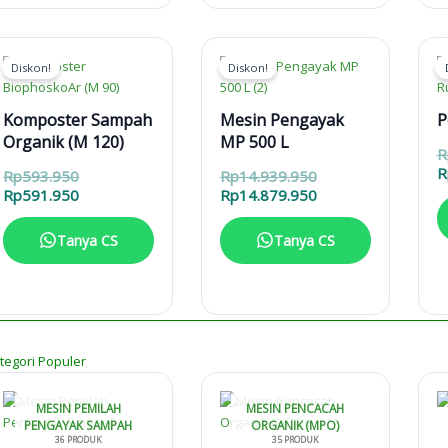
Diskon!
Diskon!
Komposter Sampah
Mesin Pengayak
P
Organik (M 120)
MP 500 L
R
R
Harga
Harga
Rp
593.950
Rp
14.939.950
aslinya
Harga
aslinya
Harga
Rp
591.950
Rp
14.879.950
adalah:
saat
adalah:
saat
Rp593.950.
ini
Rp14.939.950.
ini
Tanya CS
Tanya CS
adalah:
adalah:
Rp591.950.
Rp14.879.950.
tegori Populer
MESIN PEMILAH
MESIN PENCACAH
PENGAYAK SAMPAH
ORGANIK (MPO)
36 PRODUK
35 PRODUK