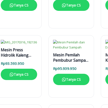
Tanya CS
Tanya CS
Mesin Press
Mesin Pemilah
M
Hidrolik Kaleng
Pembubur Sampah
K
MPHK 40T Elektrik
Rp
93.593.950
MPPS 2 T Enggine
D
Rp
95.939.950
R
M
Tanya CS
Tanya CS