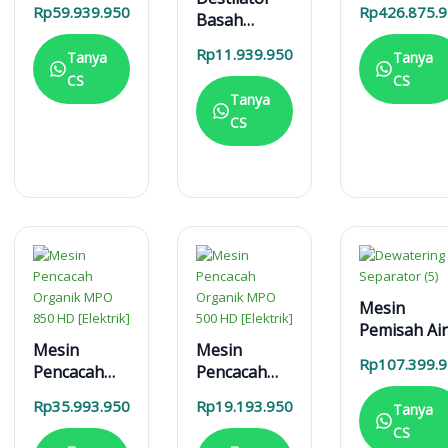
Otomatis
5000 L
Rp
59.939.950
Rp
426.875.
Basah
ARK 1000L
Pembuatan
Rp
11.939.950
Tanya
Tanya
Etanol dan
CS
CS
Sari Buah
Tanya
DB 100 L
CS
Mesin
Pemisah Air
Mesin
Mesin
Lumpur
Rp
107.399.
Pencacah
Pencacah
Dewatering
Organik
Organik
Separator 
Rp
35.993.950
Rp
19.193.950
Tanya
MPO 850 HD
MPO 500 HD
5000 L
CS
[Elektrik]
[Elektrik]