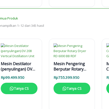
mua Produk
nampilkan 1–12 dari 345 hasil
Mesin Destilator
Mesin Pengering
M
(penyulingan) DV
Berputar Rotary
C
208 Vertical
Dryer RD 6000 BB
P
Rp
99.499.950
Rp
755.399.950
R
Distillation Unit
RDF
P
Tanya CS
Tanya CS