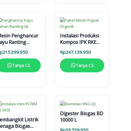
esin Penghancur
Instalasi Produksi
ayu Ranting
Kompos IPK RKE
ahan MPK 3000
1000 L
p
215.399.950
Rp
247.139.950
esin Diesel
Tanya CS
Tanya CS
Digester Biogas BD
embangkit Listrik
10000 L
enaga Biogas
Rp
39.539.950