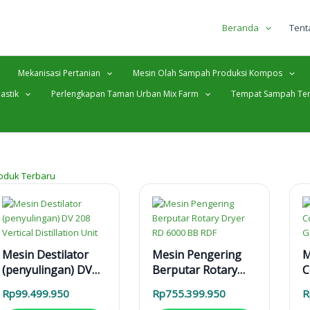
Beranda
Tent
Mekanisasi Pertanian
Mesin Olah Sampah Produksi Kompos
astik
Perlengkapan Taman Urban Mix Farm
Tempat Sampah Ter
oduk Terbaru
Mesin Destilator
Mesin Pengering
M
(penyulingan) DV
Berputar Rotary
C
208 Vertical
Dryer RD 6000 BB
P
Rp
99.499.950
Rp
755.399.950
R
Distillation Unit
RDF
P