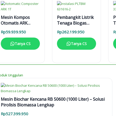
Mesin Kompos
Pembangkit Listrik
P
Otomatis ARK
Tenaga Biogas
T
1000L
PLTBg 6-31616
P
Rp
59.939.950
Rp
262.199.950
R
Tanya CS
Tanya CS
oduk Unggulan
Mesin Biochar Kencana RB 50600 (1000 Liter) – Solusi
Pirolisis Biomassa Lengkap
Rp
527.399.950