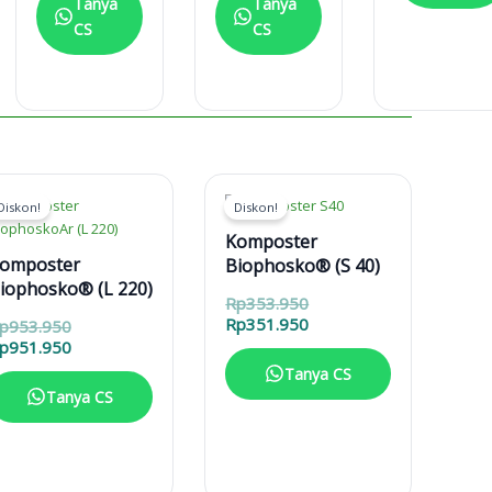
Tanya
Tanya
CS
CS
Diskon!
Diskon!
Komposter
omposter
Biophosko® (S 40)
iophosko® (L 220)
Harga
Rp
353.950
aslinya
Harga
Rp
351.950
Harga
p
953.950
adalah:
saat
aslinya
Harga
p
951.950
Rp353.950.
ini
adalah:
saat
Tanya CS
adalah:
Rp953.950.
ini
Tanya CS
Rp351.950.
adalah:
Rp951.950.