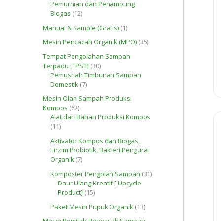
o
Pemurnian dan Penampung
P
d
1
Biogas
12
r
u
2
o
1
Manual & Sample (Gratis)
1
k
P
d
P
r
3
Mesin Pencacah Organik (MPO)
35
u
r
o
5
k
o
Tempat Pengolahan Sampah
d
P
d
3
Terpadu [TPST]
30
u
r
u
0
Pemusnah Timbunan Sampah
k
o
k
7
P
Domestik
7
d
P
r
u
Mesin Olah Sampah Produksi
r
o
k
6
Kompos
62
o
d
2
Alat dan Bahan Produksi Kompos
d
u
1
P
11
u
k
1
r
k
Aktivator Kompos dan Biogas,
P
o
Enzim Probiotik, Bakteri Pengurai
r
d
7
Organik
7
o
u
P
d
k
3
Komposter Pengolah Sampah
31
r
u
1
Daur Ulang Kreatif [ Upcycle
o
k
1
P
Product]
15
d
5
r
u
1
Paket Mesin Pupuk Organik
13
P
o
k
3
r
d
Mesin Pemilah Pengayak Sampah