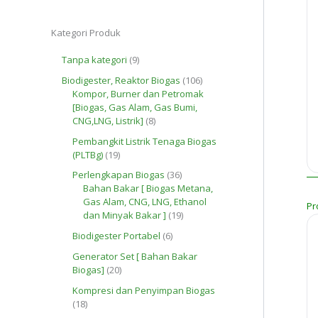
Kategori Produk
9
Tanpa kategori
9
P
1
Biodigester, Reaktor Biogas
106
r
0
Kompor, Burner dan Petromak
o
6
[Biogas, Gas Alam, Gas Bumi,
d
8
P
CNG,LNG, Listrik]
8
u
P
r
k
Pembangkit Listrik Tenaga Biogas
r
o
1
(PLTBg)
19
o
d
9
d
u
3
Perlengkapan Biogas
36
P
u
k
6
Bahan Bakar [ Biogas Metana,
r
k
P
Gas Alam, CNG, LNG, Ethanol
Pr
o
r
1
dan Minyak Bakar ]
19
d
o
9
u
6
Biodigester Portabel
6
d
P
k
P
u
r
Generator Set [ Bahan Bakar
r
k
o
2
Biogas]
20
o
d
0
d
Kompresi dan Penyimpan Biogas
u
P
u
1
18
k
r
k
8