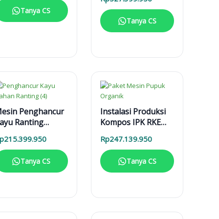
Pirolisis Biomassa
Tanya CS
Lengkap
Tanya CS
esin Penghancur
Instalasi Produksi
ayu Ranting
Kompos IPK RKE
ahan MPK 3000
1000 L
p
215.399.950
Rp
247.139.950
esin Diesel
Tanya CS
Tanya CS